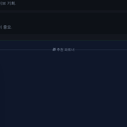
이브 기회.
이 중요.
🎁 추천 파트너