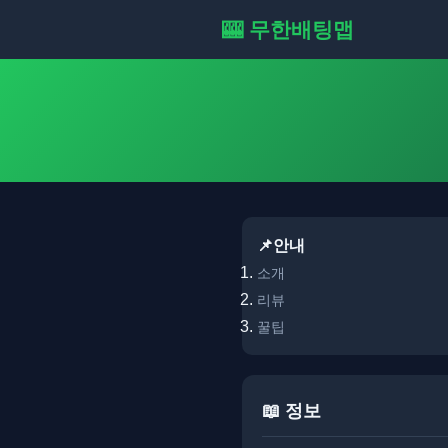
🎰 무한배팅맵
📌안내
소개
리뷰
꿀팁
📖 정보