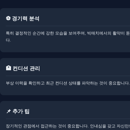
⚽ 경기력 분석
특히 결정적인 순간에 강한 모습을 보여주며, 빅매치에서의 활약이 돋
다.
🏥 컨디션 관리
부상 이력을 확인하고 최근 컨디션 상태를 파악하는 것이 중요합니다. 
📌 추가 팁
장기적인 관점에서 접근하는 것이 중요합니다. 인내심을 갖고 자신만의