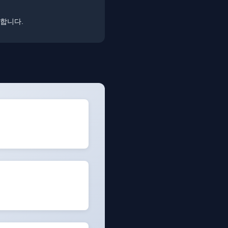
명합니다.