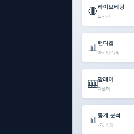
라이브베팅
🔴
실시간
핸디캡
📊
아시안·유럽
팔레이
🎰
다폴더
통계 분석
📊
xG, 스탯