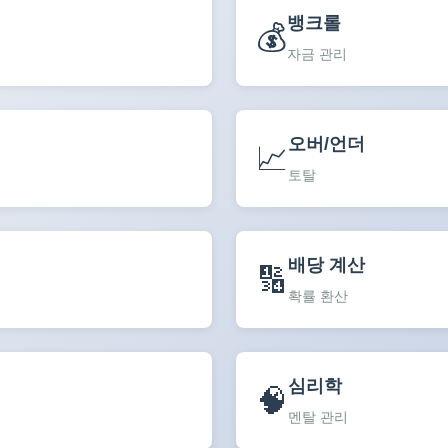
뱅크롤
💰
자금 관리
오버/언더
📈
토탈
배당 계산
🔢
확률 환산
심리학
🧠
멘탈 관리