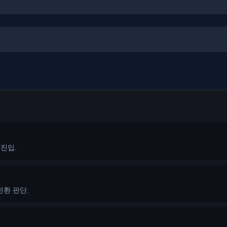
 진입.
전환 판단.