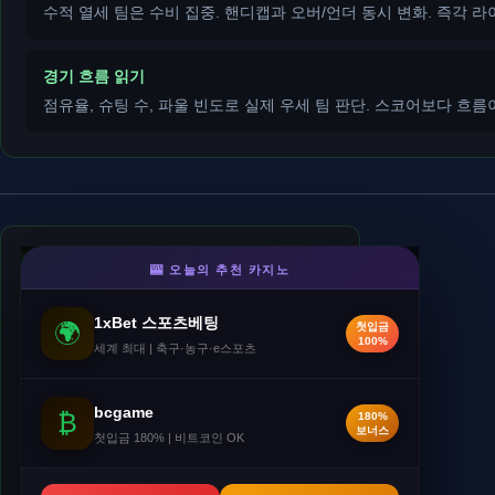
수적 열세 팀은 수비 집중. 핸디캡과 오버/언더 동시 변화. 즉각 라
경기 흐름 읽기
점유율, 슈팅 수, 파울 빈도로 실제 우세 팀 판단. 스코어보다 흐름
비바카지노
- 온라인카지노
🎰 오늘의 추천 카지노
신규가입 후 첫입금 보너스 지급.
🎁 롤링조건 500%
1xBet 스포츠베팅
🌍
첫입금
·
100%
세계 최대 | 축구·농구·e스포츠
컨퍼런스리그 2025-26 2026 | 월드코인
러
bcgame
₿
180%
보너스
·
첫입금 180% | 비트코인 OK