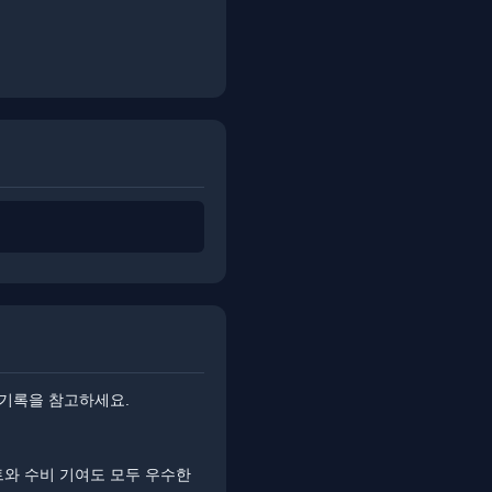
 기록을 참고하세요.
트와 수비 기여도 모두 우수한