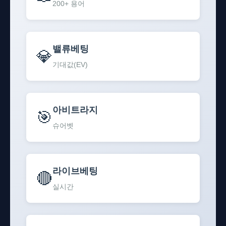
200+ 용어
밸류베팅
💎
기대값(EV)
아비트라지
🎯
슈어벳
라이브베팅
🔴
실시간