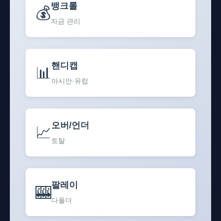
뱅크롤
💰
자금 관리
핸디캡
📊
아시안·유럽
오버/언더
📈
토탈
팔레이
🎰
다폴더