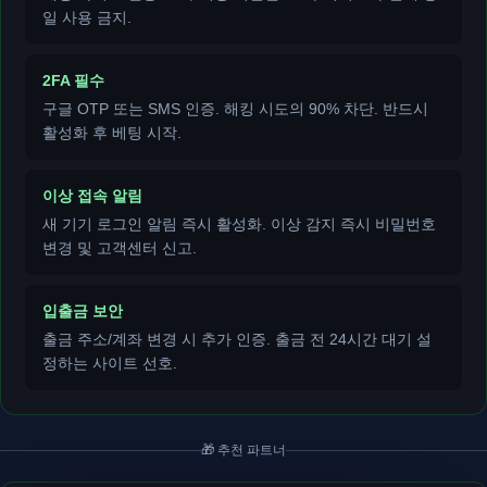
일 사용 금지.
2FA 필수
구글 OTP 또는 SMS 인증. 해킹 시도의 90% 차단. 반드시
활성화 후 베팅 시작.
이상 접속 알림
새 기기 로그인 알림 즉시 활성화. 이상 감지 즉시 비밀번호
변경 및 고객센터 신고.
입출금 보안
출금 주소/계좌 변경 시 추가 인증. 출금 전 24시간 대기 설
정하는 사이트 선호.
🎁 추천 파트너