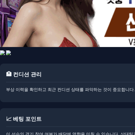
🏥 컨디션 관리
부상 이력을 확인하고 최근 컨디션 상태를 파악하는 것이 중요합니다. 
📈 베팅 포인트
이 선수의 경기 참여 여부가 배당에 영향을 미칠 수 있습니다. ​상대