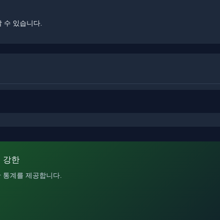
 수 있습니다.
에 강한
간 통계를 제공합니다.