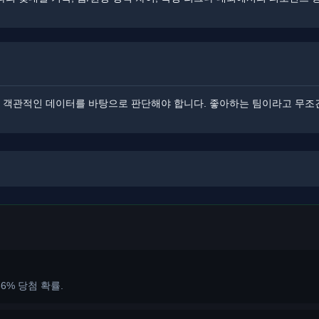
않고 객관적인 데이터를 바탕으로 판단해야 합니다. 좋아하는 팀이라고 무조
6=36% 당첨 확률.