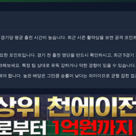
경기당 평균 출전 시간이 높습니다. ​​최근 시즌 활약상을 보면 공격 포인
요한 포인트입니다. 경기 전 출전 명단을 반드시 확인하시고, 최근 5경기
해보세요. ​특정 팀 상대로 유독 강하거나 약한 경향이 있을 수 있습니다.
야 합니다. ​​높은 배당은 그만큼 승률이 낮다는 의미이므로 균형 잡힌 