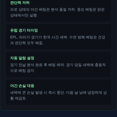
판단력 저하
피로 상태의 야간 베팅은 분석 품질 저하. 중요 베팅은 맑은
상태에서만 실행.
유럽 경기 타이밍
EPL, 라리가 경기가 한국 시간 새벽. 수면 방해 베팅은 건강
과 판단력 모두 해침.
자동 알람 설정
경기 전날 분석 완료 후 베팅 예약. 경기 당일 새벽에 충동적
으로 베팅 금지.
야간 손실 대응
새벽에 큰 손실 발생 시 즉시 중단. 다음 날 낮에 냉정하게 상
황 재검토.