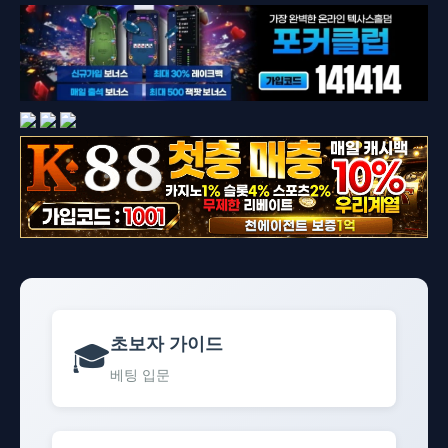
초보자 가이드
🎓
베팅 입문