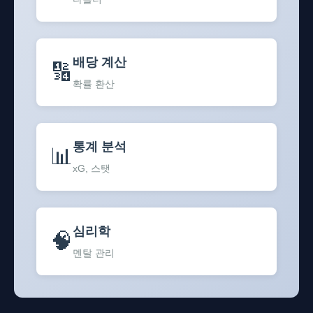
배당 계산
🔢
확률 환산
통계 분석
📊
xG, 스탯
심리학
🧠
멘탈 관리