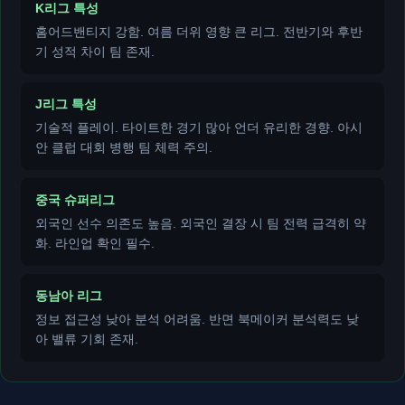
K리그 특성
홈어드밴티지 강함. 여름 더위 영향 큰 리그. 전반기와 후반
기 성적 차이 팀 존재.
J리그 특성
기술적 플레이. 타이트한 경기 많아 언더 유리한 경향. 아시
안 클럽 대회 병행 팀 체력 주의.
중국 슈퍼리그
외국인 선수 의존도 높음. 외국인 결장 시 팀 전력 급격히 약
화. 라인업 확인 필수.
동남아 리그
정보 접근성 낮아 분석 어려움. 반면 북메이커 분석력도 낮
아 밸류 기회 존재.