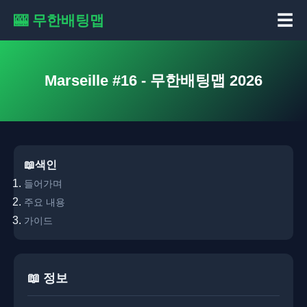
☰
🎰 무한배팅맵
Marseille #16 - 무한배팅맵 2026
📖색인
들어가며
주요 내용
가이드
📖 정보