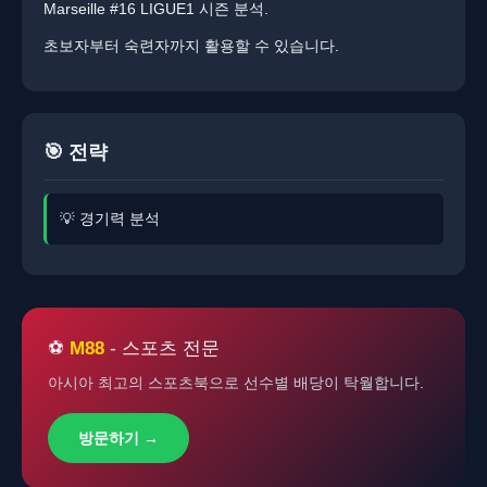
Marseille #16 LIGUE1 시즌 분석.
초보자부터 숙련자까지 활용할 수 있습니다.
🎯 전략
💡 경기력 분석
⚽
M88
- 스포츠 전문
아시아 최고의 스포츠북으로 선수별 배당이 탁월합니다.
방문하기 →