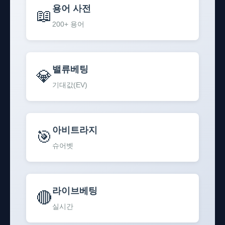
용어 사전
📖
200+ 용어
밸류베팅
💎
기대값(EV)
아비트라지
🎯
슈어벳
라이브베팅
🔴
실시간