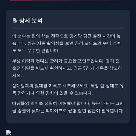
📝 상세 분석
이 선수는 팀의 핵심 전력으로 경기당 평균 출전 시간이 높
습니다. ​최근 시즌 활약상을 보면 공격 포인트와 수비 기여
도 모두 우수한 편입니다.
부상 이력과 컨디션 관리가 중요한 포인트입니다. ​​경기 전
출전 명단을 반드시 확인하시고, 최근 5경기 기록을 참고하
세요.
상대팀과의 맞대결 기록도 체크해보세요. 특정 팀 상대로 유
독 강하거나 약한 경향이 있을 수 있습니다.
배당률의 의미를 정확히 이해해야 합니다. ​​높은 배당은 그만
큼 승률이 낮다는 의미이므로 균형 잡힌 접근이 필요합니다.