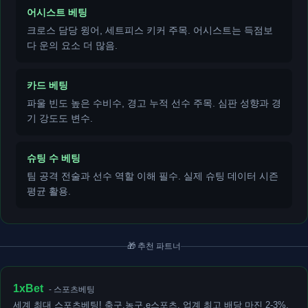
어시스트 베팅
크로스 담당 윙어, 세트피스 키커 주목. 어시스트는 득점보
다 운의 요소 더 많음.
카드 베팅
파울 빈도 높은 수비수, 경고 누적 선수 주목. 심판 성향과 경
기 강도도 변수.
슈팅 수 베팅
팀 공격 전술과 선수 역할 이해 필수. 실제 슈팅 데이터 시즌
평균 활용.
🎁 추천 파트너
1xBet
- 스포츠베팅
세계 최대 스포츠베팅! 축구,농구,e스포츠. 업계 최고 배당 마진 2-3%.