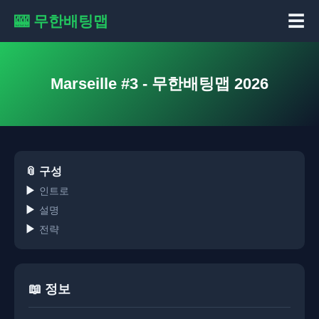
☰
🎰 무한배팅맵
Marseille #3 - 무한배팅맵 2026
📎 구성
▶
인트로
▶
설명
▶
전략
📖 정보