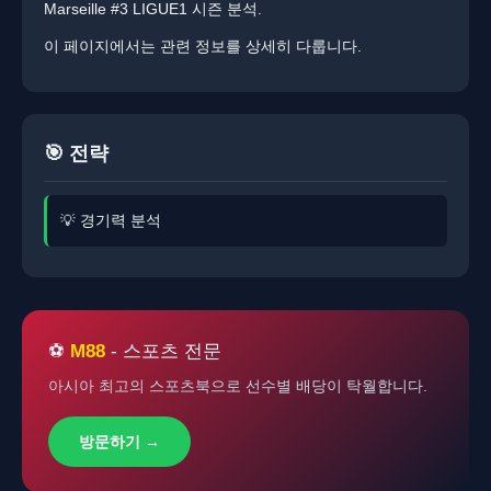
Marseille #3 LIGUE1 시즌 분석.
이 페이지에서는 관련 정보를 상세히 다룹니다.
🎯 전략
💡 경기력 분석
⚽
M88
- 스포츠 전문
아시아 최고의 스포츠북으로 선수별 배당이 탁월합니다.
방문하기 →