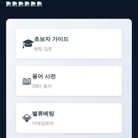
초보자 가이드
🎓
베팅 입문
용어 사전
📖
200+ 용어
밸류베팅
💎
기대값(EV)