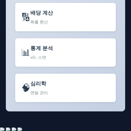
배당 계산
🔢
확률 환산
통계 분석
📊
xG, 스탯
심리학
🧠
멘탈 관리