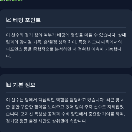
📈 베팅 포인트
이 선수의 경기 참여 여부가 배당에 영향을 미칠 수 있습니다. 상대
팀과의 맞대결 기록, 홈/원정 성적 차이, 특정 리그나 대회에서의
퍼포먼스 등을 종합적으로 분석하면 더 정확한 예측이 가능합니
다.
📊 기본 정보
이 선수는 팀에서 핵심적인 역할을 담당하고 있습니다. ​​최근 몇 시
즌 동안 꾸준한 활약을 보여주고 있어 팀의 주축 선수로 자리잡았
습니다. ​포지션 특성상 공격과 수비 양면에서 중요한 기여를 하며,
경기당 평균 출전 시간도 상위권에 속합니다.