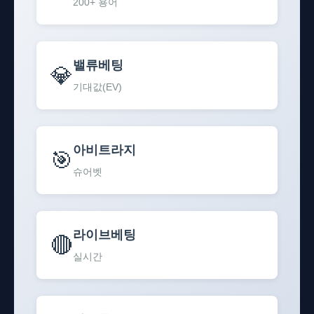
200+ 용어
밸류베팅
💎
기대값(EV)
아비트라지
🎯
슈어벳
라이브베팅
🔴
실시간