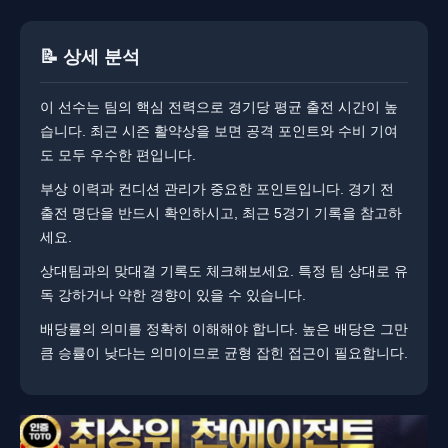
📝 상세 분석
이 선수는 팀의 핵심 전력으로 경기당 평균 출전 시간이 높
습니다. ​최근 시즌 활약상을 보면 공격 포인트와 수비 기여
도 모두 우수한 편입니다.
부상 이력과 컨디션 관리가 중요한 포인트입니다. ​경기 전
출전 명단을 반드시 확인하시고, 최근 5경기 기록을 참고하
세요.
상대팀과의 맞대결 기록도 체크해보세요. 특정 팀 상대로 유
독 강하거나 약한 경향이 있을 수 있습니다.
배당률의 의미를 정확히 이해해야 합니다. ​높은 배당은 그만
큼 승률이 낮다는 의미이므로 균형 잡힌 접근이 필요합니다.