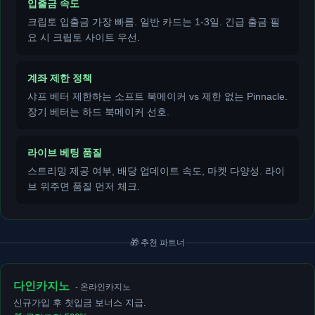
입출금 속도
크립토 입출금 가장 빠름. 일반 카드는 1-3일. 긴급 출금 필
요 시 크립토 사이트 우선.
계좌 제한 정책
샤프 베터 제한하는 소프트 북메이커 vs 제한 없는 Pinnacle.
장기 베터는 하드 북메이커 선호.
라이브 베팅 품질
스트리밍 제공 여부, 배당 업데이트 속도, 마켓 다양성. 라이
브 위주면 품질 먼저 체크.
🎁 추천 파트너
다인카지노
- 온라인카지노
신규가입 후 첫입금 보너스 지급.