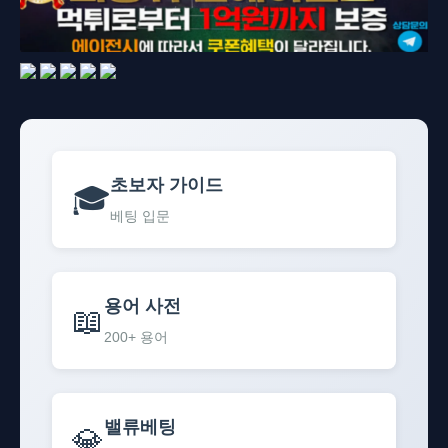
초보자 가이드
🎓
베팅 입문
용어 사전
📖
200+ 용어
밸류베팅
💎