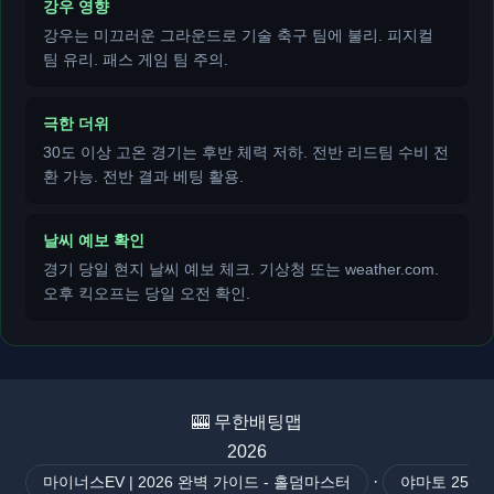
강우 영향
강우는 미끄러운 그라운드로 기술 축구 팀에 불리. 피지컬
팀 유리. 패스 게임 팀 주의.
극한 더위
30도 이상 고온 경기는 후반 체력 저하. 전반 리드팀 수비 전
환 가능. 전반 결과 베팅 활용.
날씨 예보 확인
경기 당일 현지 날씨 예보 체크. 기상청 또는 weather.com.
오후 킥오프는 당일 오전 확인.
🎰 무한배팅맵
2026
·
마이너스EV | 2026 완벽 가이드 - 홀덤마스터
야마토 25