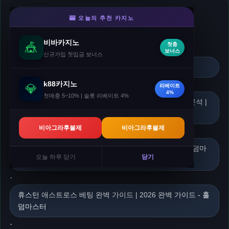
라카지노
- 온라인카지노
🎰 오늘의 추천 카지노
첫충 30% · 이벤트 5% 진행중.
🎁 첫충전 30%
비바카지노
🎪
첫충
·
보너스
신규가입 첫입금 보너스
타오르 위험 요소 - 비아센터
k88카지노
·
💎
리베이트
4%
첫매충 5~10% | 슬롯 리베이트 4%
올림피아코스 베팅 가이드 2026 | 유로리그 농구 베팅 분석 |
월드코인러
비아그라후불제
비아그라후불제
·
포커 프로 팁 #358 완벽 가이드 | 2026 완벽 가이드 - 홀덤마
오늘 하루 닫기
닫기
스터
·
휴스턴 애스트로스 베팅 완벽 가이드 | 2026 완벽 가이드 - 홀
덤마스터
·