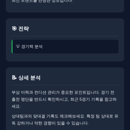
최신 트렌드를 반영한 정보입니다.
🎯 전략
💡 경기력 분석
📝 상세 분석
부상 이력과 컨디션 관리가 중요한 포인트입니다. 경기 전
출전 명단을 반드시 확인하시고, 최근 5경기 기록을 참고하
세요.
상대팀과의 맞대결 기록도 체크해보세요. ​특정 팀 상대로 유
독 강하거나 약한 경향이 있을 수 있습니다.