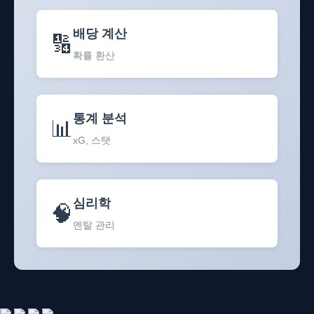
배당 계산
🔢
확률 환산
통계 분석
📊
xG, 스탯
심리학
🧠
멘탈 관리