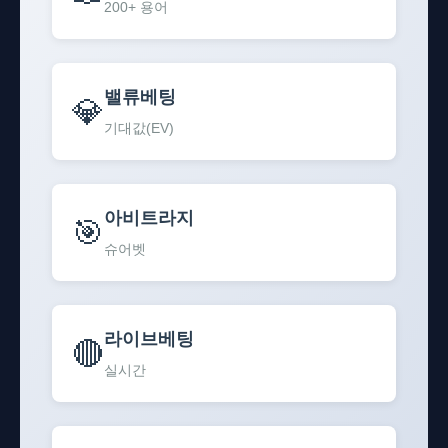
200+ 용어
밸류베팅
💎
기대값(EV)
아비트라지
🎯
슈어벳
라이브베팅
🔴
실시간