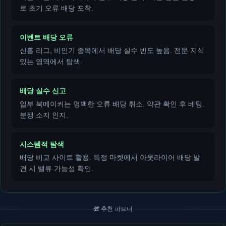
로 초기 오류 배당 포착.
이벤트 배당 오류
신흥 리그, 비인기 종목에서 배당 실수 빈도 높음. 전문 지식
있는 영역에서 탐색.
배당 실수 신고
일부 북메이커는 명백한 오류 배당 취소. 약관 확인 후 베팅.
분쟁 소지 인지.
시스템적 탐색
배당 비교 사이트 활용. 특정 마켓에서 아웃라이어 배당 발
견 시 밸류 가능성 확인.
🎁 추천 파트너