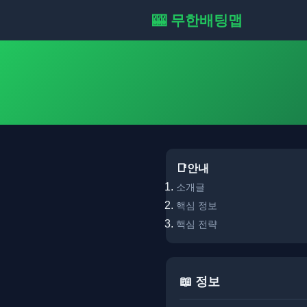
🎰 무한배팅맵
📑안내
소개글
핵심 정보
핵심 전략
📖 정보