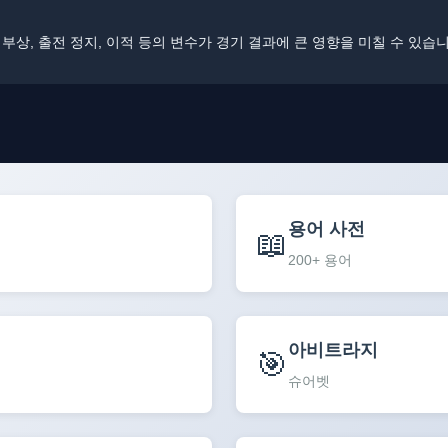
​​부상, 출전 정지, 이적 등의 변수가 경기 결과에 큰 영향을 미칠 수 있습니
용어 사전
📖
200+ 용어
아비트라지
🎯
슈어벳