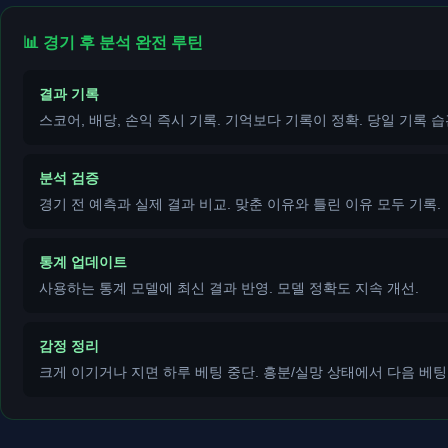
📊 경기 후 분석 완전 루틴
결과 기록
스코어, 배당, 손익 즉시 기록. 기억보다 기록이 정확. 당일 기록 습
분석 검증
경기 전 예측과 실제 결과 비교. 맞춘 이유와 틀린 이유 모두 기록.
통계 업데이트
사용하는 통계 모델에 최신 결과 반영. 모델 정확도 지속 개선.
감정 정리
크게 이기거나 지면 하루 베팅 중단. 흥분/실망 상태에서 다음 베팅