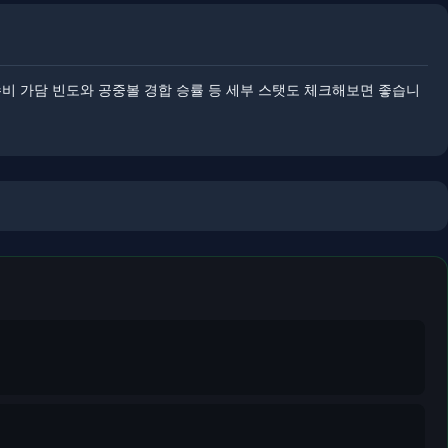
수비 가담 빈도와 공중볼 경합 승률 등 세부 스탯도 체크해보면 좋습니