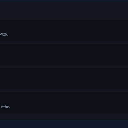
관화.
 금물.