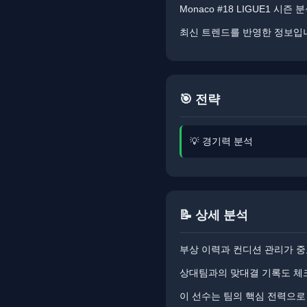
Monaco #18 LIGUE1 시즌 분
최신 트렌드를 반영한 정보입
🎯 전략
💡 경기력 분석
📝 상세 분석
부상 이력과 컨디션 관리가 중
상대팀과의 맞대결 기록도 체크
이 선수는 팀의 핵심 전력으로