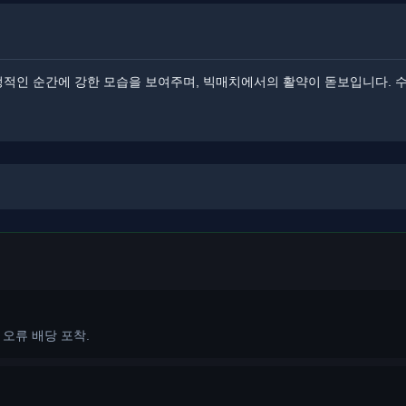
정적인 순간에 강한 모습을 보여주며, 빅매치에서의 활약이 돋보입니다. ​
 오류 배당 포착.