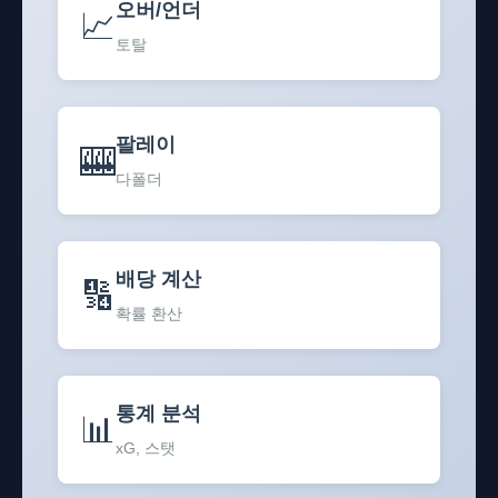
오버/언더
📈
토탈
팔레이
🎰
다폴더
배당 계산
🔢
확률 환산
통계 분석
📊
xG, 스탯