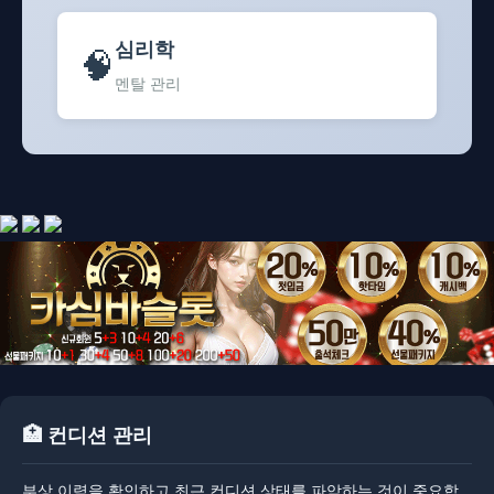
심리학
🧠
멘탈 관리
🏥 컨디션 관리
부상 이력을 확인하고 최근 컨디션 상태를 파악하는 것이 중요합