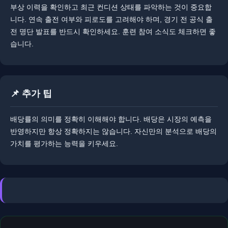
부상 이력을 확인하고 최근 컨디션 상태를 파악하는 것이 중요합
니다. ​​연속 출전 여부와 피로도를 고려해야 하며, 경기 전 공식 출
전 명단 발표를 반드시 확인하세요. ​훈련 참여 소식도 체크하면 좋
습니다.
📌 추가 팁
배당률의 의미를 정확히 이해해야 합니다. 배당은 시장의 예측을
반영하지만 항상 정확하지는 않습니다. ​자신만의 분석으로 배당의
가치를 평가하는 능력을 키우세요.