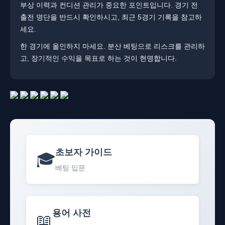
부상 이력과 컨디션 관리가 중요한 포인트입니다. ​​경기 전
출전 명단을 반드시 확인하시고, 최근 5경기 기록을 참고하
세요.
한 경기에 올인하지 마세요. 분산 베팅으로 리스크를 관리하
고, 장기적인 수익을 목표로 하는 것이 현명합니다.
초보자 가이드
🎓
베팅 입문
용어 사전
📖