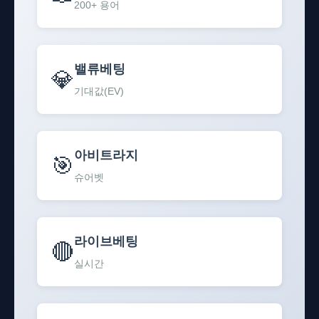
200+ 용어
밸류베팅
💎
기대값(EV)
아비트라지
🎯
슈어벳
라이브베팅
🔴
실시간