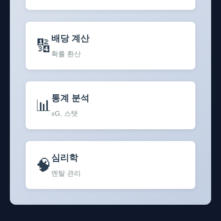
배당 계산
🔢
확률 환산
통계 분석
📊
xG, 스탯
심리학
🧠
멘탈 관리