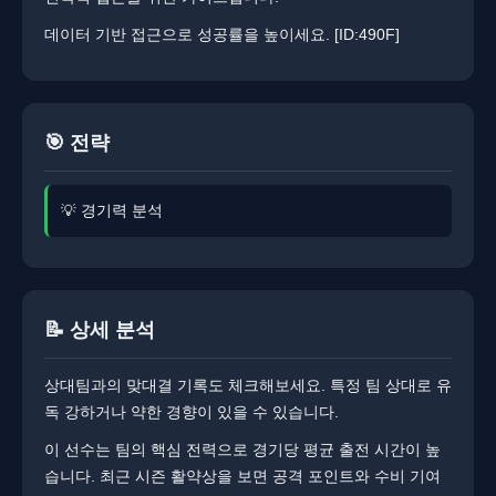
데이터 기반 접근으로 성공률을 높이세요. ​[ID:490F]
🎯 전략
💡 경기력 분석
📝 상세 분석
상대팀과의 맞대결 기록도 체크해보세요. ​​특정 팀 상대로 유
독 강하거나 약한 경향이 있을 수 있습니다.
이 선수는 팀의 핵심 전력으로 경기당 평균 출전 시간이 높
습니다. ​​최근 시즌 활약상을 보면 공격 포인트와 수비 기여