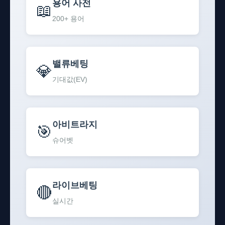
용어 사전
📖
200+ 용어
밸류베팅
💎
기대값(EV)
아비트라지
🎯
슈어벳
라이브베팅
🔴
실시간