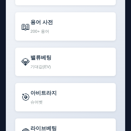
용어 사전
📖
200+ 용어
밸류베팅
💎
기대값(EV)
아비트라지
🎯
슈어벳
라이브베팅