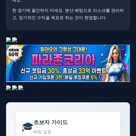
세요.
한 경기에 올인하지 마세요. 분산 베팅으로 리스크를 관리하
고, 장기적인 수익을 목표로 하는 것이 현명합니다.
초보자 가이드
🎓
베팅 입문