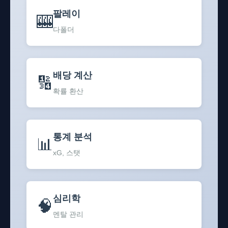
팔레이
🎰
다폴더
배당 계산
🔢
확률 환산
통계 분석
📊
xG, 스탯
심리학
🧠
멘탈 관리