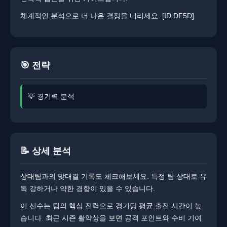
체계적인 분석으로 더 나은 결정을 내리세요. ​[ID:DF5D]
🎯 전략
💡 경기력 분석
📝 상세 분석
상대팀과의 맞대결 기록도 체크해보세요. 특정 팀 상대로 유
독 강하거나 약한 경향이 있을 수 있습니다.
이 선수는 팀의 핵심 전력으로 경기당 평균 출전 시간이 높
습니다. 최근 시즌 활약상을 보면 공격 포인트와 수비 기여