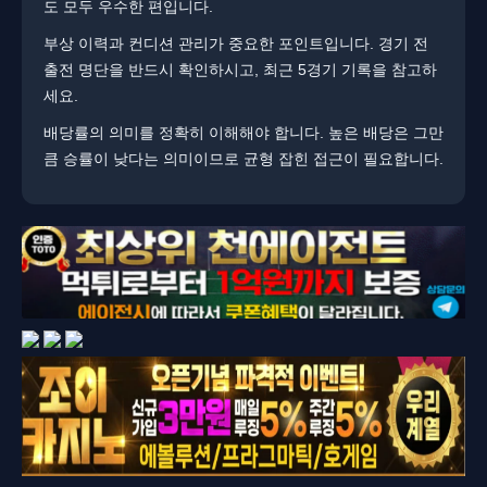
도 모두 우수한 편입니다.
부상 이력과 컨디션 관리가 중요한 포인트입니다. ​경기 전
출전 명단을 반드시 확인하시고, 최근 5경기 기록을 참고하
세요.
배당률의 의미를 정확히 이해해야 합니다. ​높은 배당은 그만
큼 승률이 낮다는 의미이므로 균형 잡힌 접근이 필요합니다.