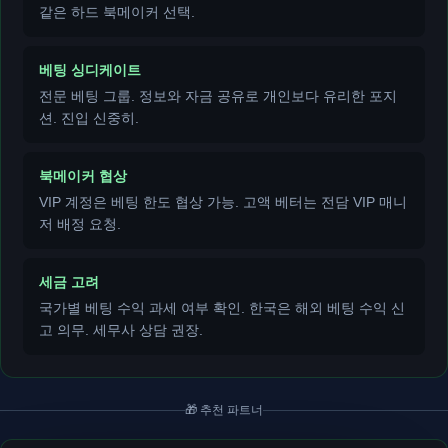
같은 하드 북메이커 선택.
베팅 싱디케이트
전문 베팅 그룹. 정보와 자금 공유로 개인보다 유리한 포지
션. 진입 신중히.
북메이커 협상
VIP 계정은 베팅 한도 협상 가능. 고액 베터는 전담 VIP 매니
저 배정 요청.
세금 고려
국가별 베팅 수익 과세 여부 확인. 한국은 해외 베팅 수익 신
고 의무. 세무사 상담 권장.
🎁 추천 파트너