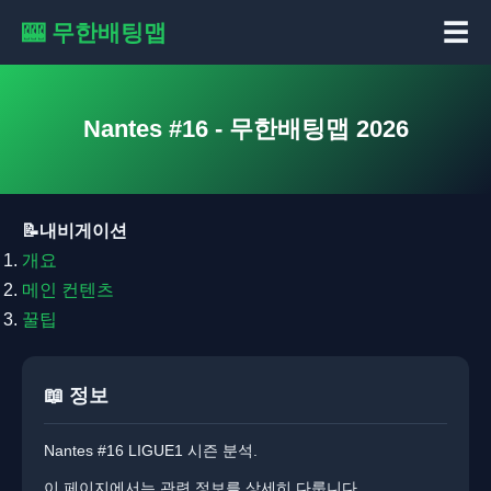
☰
🎰 무한배팅맵
Nantes #16 - 무한배팅맵 2026
📝내비게이션
개요
메인 컨텐츠
꿀팁
📖 정보
Nantes #16 LIGUE1 시즌 분석.
이 페이지에서는 관련 정보를 상세히 다룹니다.