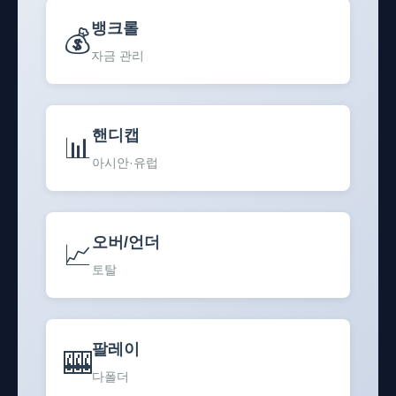
뱅크롤
💰
자금 관리
핸디캡
📊
아시안·유럽
오버/언더
📈
토탈
팔레이
🎰
다폴더