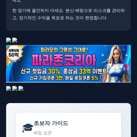
세요.
한 경기에 올인하지 마세요. 분산 베팅으로 리스크를 관리하
고, 장기적인 수익을 목표로 하는 것이 현명합니다.
초보자 가이드
🎓
베팅 입문