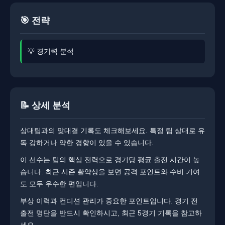
🎯 전략
💡 경기력 분석
📝 상세 분석
상대팀과의 맞대결 기록도 체크해보세요. 특정 팀 상대로 유
독 강하거나 약한 경향이 있을 수 있습니다.
이 선수는 팀의 핵심 전력으로 경기당 평균 출전 시간이 높
습니다. 최근 시즌 활약상을 보면 공격 포인트와 수비 기여
도 모두 우수한 편입니다.
부상 이력과 컨디션 관리가 중요한 포인트입니다. ​​경기 전
출전 명단을 반드시 확인하시고, 최근 5경기 기록을 참고하