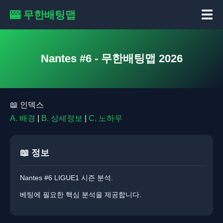
☰
🎰 무한배팅맵
Nantes #6 - 무한배팅맵 2026
📖 인덱스
A. 배경
|
B. 상세정보
|
C. 노하우
📖 정보
Nantes #6 LIGUE1 시즌 분석.
베팅에 필요한 핵심 분석을 제공합니다.