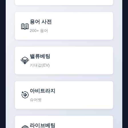
용어 사전
📖
200+ 용어
밸류베팅
💎
기대값(EV)
아비트라지
🎯
슈어벳
라이브베팅