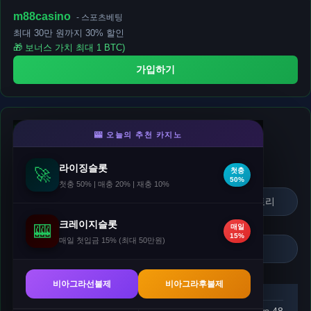
m88casino
- 스포츠베팅
최대 30만 원까지 30% 할인
🎁 보너스 가치 최대 1 BTC)
가입하기
라이징슬롯
- 슬롯
🎰 오늘의 추천 카지노
첫충 50% · 매충 20% · 재충전 10% 추가 보너스.
🎁 첫충전 50%
라이징슬롯
🚀
첫충
·
50%
첫충 50% | 매충 20% | 재충 10%
Hypertension 환자 Tadalafil Contraindication | 러브스토리
크레이지슬롯
· ·
🎰
매일
15%
매일 첫입금 15% (최대 50만원)
에렉톤 복용횟수 | 러브스토리 - ED 전문 정보
비아그라선불제
비아그라후불제
·