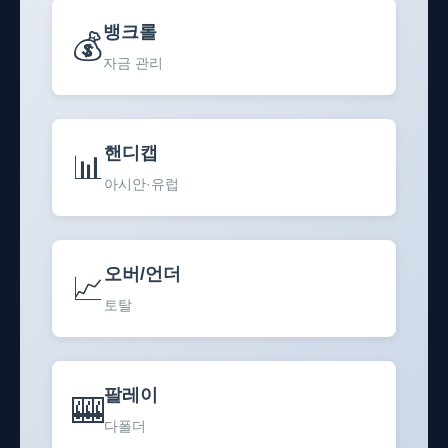
뱅크롤
💰
자금 관리
핸디캡
📊
아시안·유럽
오버/언더
📈
토탈
팔레이
🎰
다폴더