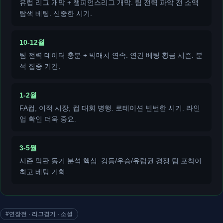
유럽 리그 개막 + 챔피언스리그 개막. 팀 전력 파악 전 소액
탐색 베팅. 신중한 시기.
10-12월
팀 전력 데이터 충분 + 빅매치 연속. 연간 베팅 황금 시즌. 분
석 집중 기간.
1-2월
FA컵, 이적 시장, 컵 대회 병행. 로테이션 빈번한 시기. 라인
업 확인 더욱 중요.
3-5월
시즌 막판 동기 분석 핵심. 강등/우승/유럽권 경쟁 팀 포착이
최고 베팅 기회.
#연장전 · 리그경기 · 소셜