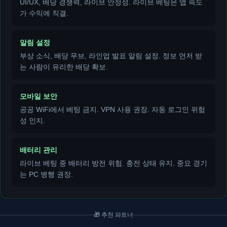
UI/UX, 배당 경쟁력, 라이브 안정성. 라이브 베팅은 앱 속도
가 수익에 직결.
알림 설정
부상 소식, 배당 무브, 라인업 발표 알림 설정. 정보 먼저 받
는 사람이 유리한 배당 확보.
모바일 보안
공공 WiFi에서 베팅 금지. VPN 사용 권장. 자동 로그인 위험
성 인지.
배터리 관리
라이브 베팅 중 배터리 방전 위험. 충전 상태 유지. 중요 경기
는 PC 병행 권장.
🎁 추천 파트너