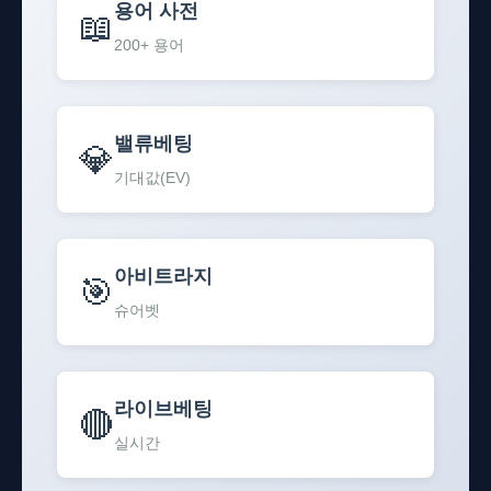
용어 사전
📖
200+ 용어
밸류베팅
💎
기대값(EV)
아비트라지
🎯
슈어벳
라이브베팅
🔴
실시간