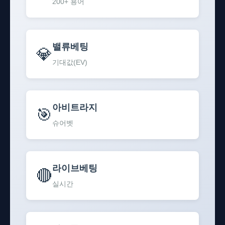
200+ 용어
밸류베팅
💎
기대값(EV)
아비트라지
🎯
슈어벳
라이브베팅
🔴
실시간