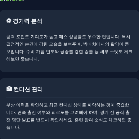
⚽ 경기력 분석
공격 포인트 기여도가 높고 패스 성공률도 우수한 편입니다. 특히
결정적인 순간에 강한 모습을 보여주며, 빅매치에서의 활약이 돋
보입니다. 수비 가담 빈도와 공중볼 경합 승률 등 세부 스탯도 체크
해보면 좋습니다.
🏥 컨디션 관리
부상 이력을 확인하고 최근 컨디션 상태를 파악하는 것이 중요합
니다. 연속 출전 여부와 피로도를 고려해야 하며, 경기 전 공식 출
전 명단 발표를 반드시 확인하세요. ​훈련 참여 소식도 체크하면 좋
습니다.