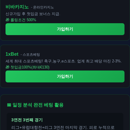
비바카지노
- 온라인카지노
신규가입 후 첫입금 보너스 지급.
🎁 롤링조건 500%
가입하기
1xBet
- 스포츠베팅
세계 최대 스포츠베팅! 축구,농구,e스포츠. 업계 최고 배당 마진 2-3%.
🎁 첫입금100%(최대€130)
가입하기
📅 일정 분석 완전 베팅 활용
3연전 3번째 경기
리그+유럽대항전+리그 3연전 마지막 경기. 피로 누적으로