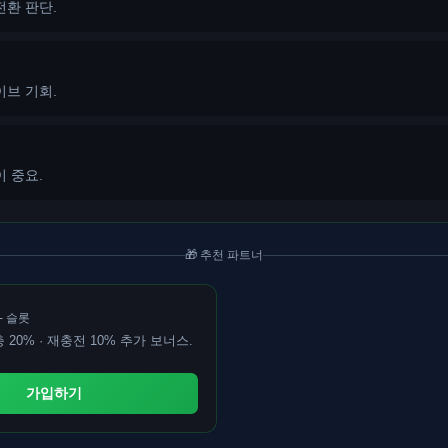
전환 판단.
이브 기회.
이 중요.
🎁 추천 파트너
- 슬롯
충 20% · 재충전 10% 추가 보너스.
가입하기