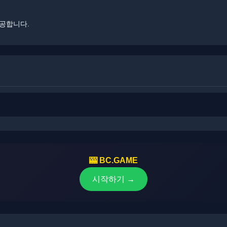
공합니다.
🎰 BC.GAME
시작하기 →