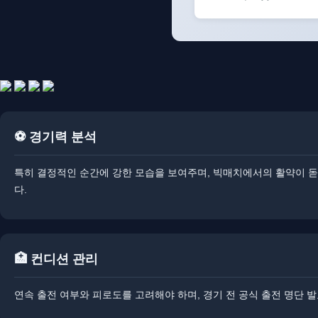
⚽ 경기력 분석
특히 결정적인 순간에 강한 모습을 보여주며, 빅매치에서의 활약이 돋
다.
🏥 컨디션 관리
​연속 출전 여부와 피로도를 고려해야 하며, 경기 전 공식 출전 명단