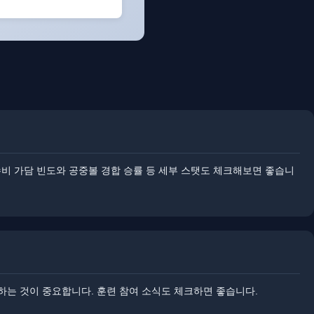
비 가담 빈도와 공중볼 경합 승률 등 세부 스탯도 체크해보면 좋습니
악하는 것이 중요합니다. 훈련 참여 소식도 체크하면 좋습니다.