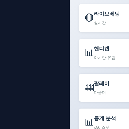
라이브베팅
🔴
실시간
핸디캡
📊
아시안·유럽
팔레이
🎰
다폴더
통계 분석
📊
xG, 스탯