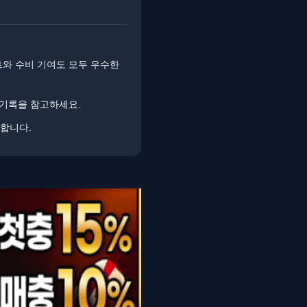
트와 수비 기여도 모두 우수한
 기록을 참고하세요.
명합니다.