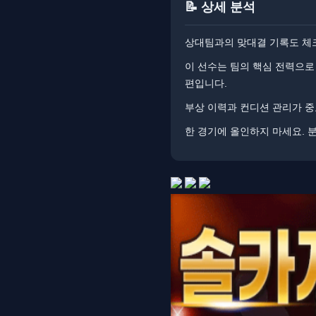
📝 상세 분석
상대팀과의 맞대결 기록도 체크해
이 선수는 팀의 핵심 전력으로
편입니다.
부상 이력과 컨디션 관리가 중
한 경기에 올인하지 마세요. 