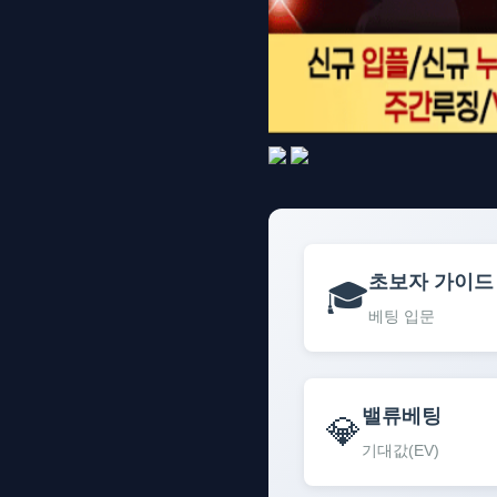
초보자 가이드
🎓
베팅 입문
밸류베팅
💎
기대값(EV)