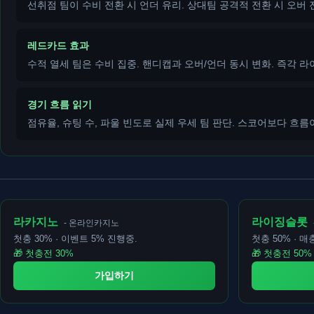
선취점 팀이 수비 전환 시 언더 유리. 상대팀 공격적 전환 시 오버 
레드카드 효과
수적 열세 팀은 수비 집중. 핸디캡과 오버/언더 동시 변화. 즉각 라
경기 흐름 읽기
점유율, 슈팅 수, 파울 빈도로 실제 우세 팀 판단. 스코어보다 흐름
라카지노
라이징슬롯
- 온라인카지노
첫충 30% · 이벤트 5% 진행중.
첫충 50% · 매
🎁 첫충전 30%
🎁 첫충전 50%
가입하기