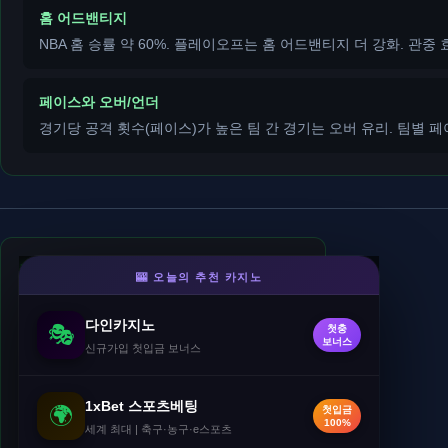
홈 어드밴티지
NBA 홈 승률 약 60%. 플레이오프는 홈 어드밴티지 더 강화. 관중 
페이스와 오버/언더
경기당 공격 횟수(페이스)가 높은 팀 간 경기는 오버 유리. 팀별 페
카심바슬롯
- 슬롯
🎰 오늘의 추천 카지노
첫입금 20% · 매일첫입금 +5% · 10년 무사고.
🎁 첫입금 20%
다인카지노
🎭
첫충
보너스
신규가입 첫입금 보너스
mapo구 Telemedicine | 러브스토
1xBet 스포츠베팅
🌍
첫입금
·
리
아우로그라 심각한 부작용 | 러
100%
세계 최대 | 축구·농구·e스포츠