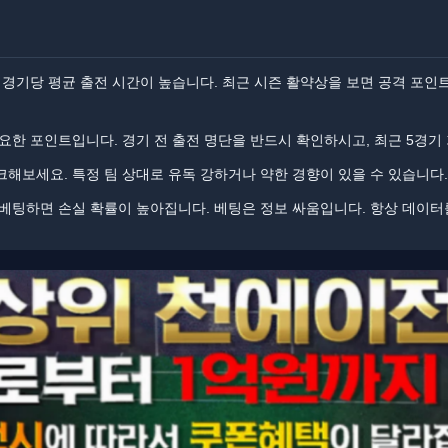
경기당 평균 출전 시간이 높습니다. ​​최근 시즌 활약상을 보면 공격 포인
요한 포인트입니다. 경기 전 출전 명단을 반드시 확인하시고, 최근 5경기
해보세요. ​특정 팀 상대로 유독 강하거나 약한 경향이 있을 수 있습니다.
 베팅하면 손실 확률이 높아집니다. 베팅은 정보 싸움입니다. 항상 데이