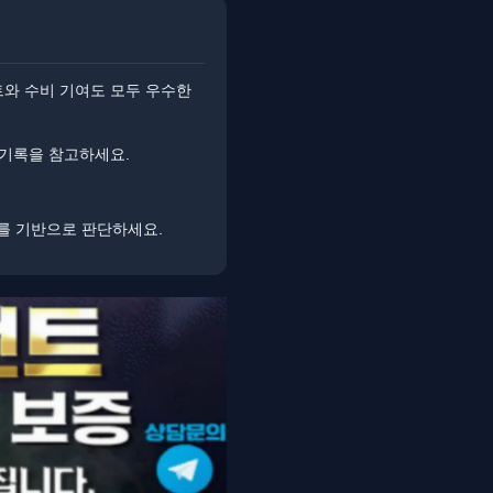
트와 수비 기여도 모두 우수한
 기록을 참고하세요.
터를 기반으로 판단하세요.