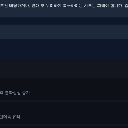
조건 베팅하거나, 연패 후 무리하게 복구하려는 시도는 피해야 합니다. 
예측 불확실성 증가.
/언더독 유리.