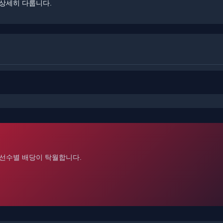
상세히 다룹니다.
선수별 배당이 탁월합니다.