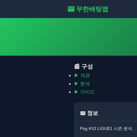
🎰 무한배팅맵
📰 구성
▶ 개관
▶ 분석
▶ 가이드
📖 정보
Psg #10 LIGUE1 시즌 분석.