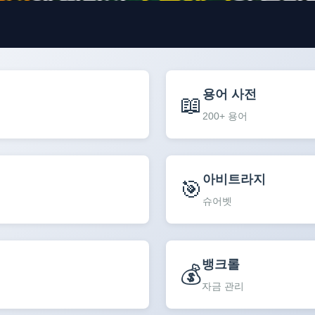
용어 사전
📖
200+ 용어
아비트라지
🎯
슈어벳
뱅크롤
💰
자금 관리