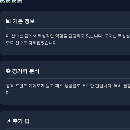
📊 기본 정보
이 선수는 팀에서 핵심적인 역할을 담당하고 있습니다. ​포지션 특성상
주축 선수로 자리잡았습니다.
⚽ 경기력 분석
공격 포인트 기여도가 높고 패스 성공률도 우수한 편입니다. 특히 결
다.
📌 추가 팁