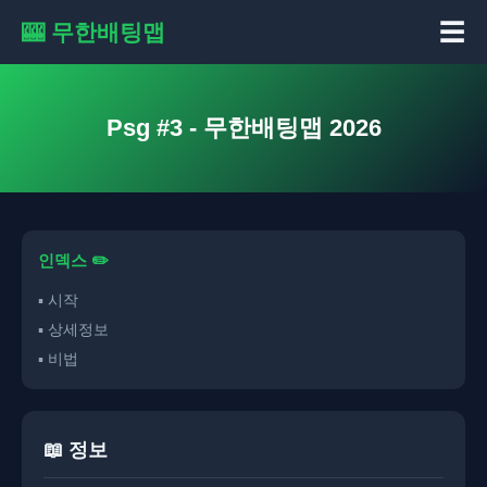
☰
🎰 무한배팅맵
Psg #3 - 무한배팅맵 2026
인덱스 ✏️
▪
시작
▪
상세정보
▪
비법
📖 정보