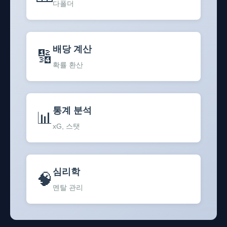
다폴더
배당 계산
🔢
확률 환산
통계 분석
📊
xG, 스탯
심리학
🧠
멘탈 관리