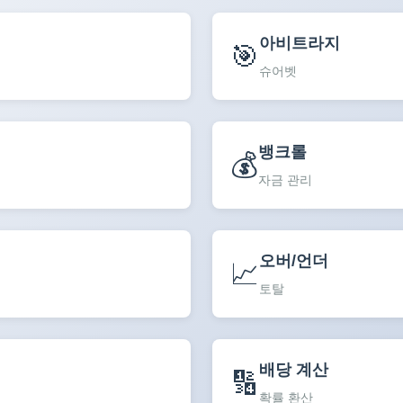
아비트라지
🎯
슈어벳
뱅크롤
💰
자금 관리
오버/언더
📈
토탈
배당 계산
🔢
확률 환산