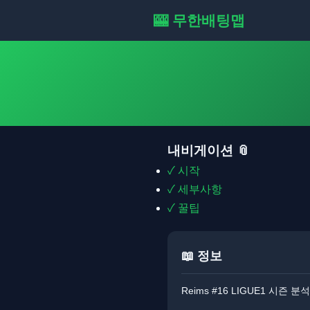
🎰 무한배팅맵
내비게이션 📎
✓
시작
✓
세부사항
✓
꿀팁
📖 정보
Reims #16 LIGUE1 시즌 분석