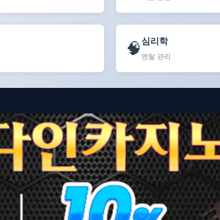
심리학
🧠
멘탈 관리