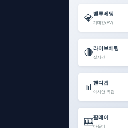
밸류베팅
💎
기대값(EV)
라이브베팅
🔴
실시간
핸디캡
📊
아시안·유럽
팔레이
🎰
다폴더