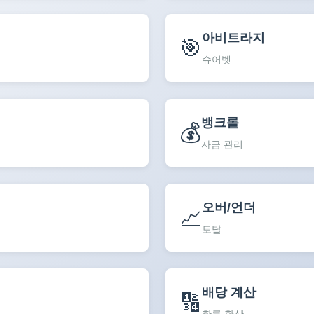
아비트라지
🎯
슈어벳
뱅크롤
💰
자금 관리
오버/언더
📈
토탈
배당 계산
🔢