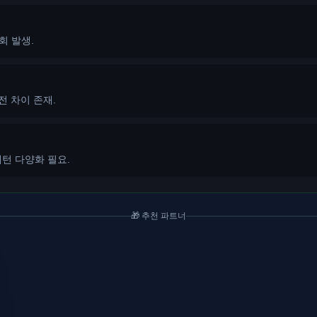
기회 발생.
전 차이 존재.
패턴 다양화 필요.
🎁 추천 파트너