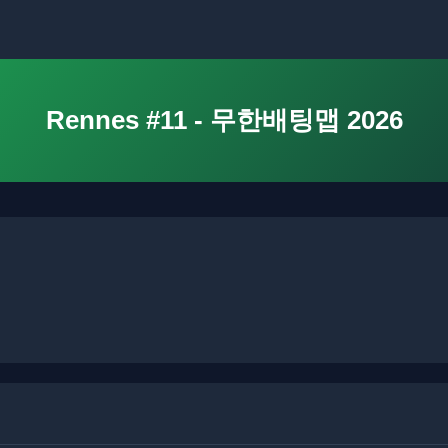
Rennes #11 - 무한배팅맵 2026