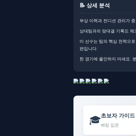
📝 상세 분석
부상 이력과 컨디션 관리가 중요
상대팀과의 맞대결 기록도 체크해
이 선수는 팀의 핵심 전력으로
편입니다.
한 경기에 올인하지 마세요. 
초보자 가이드
🎓
베팅 입문