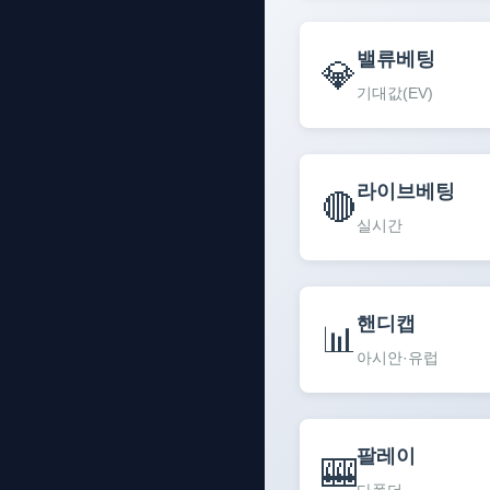
밸류베팅
💎
기대값(EV)
라이브베팅
🔴
실시간
핸디캡
📊
아시안·유럽
팔레이
🎰