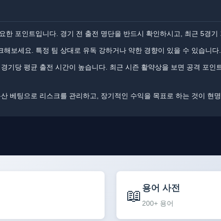
한 포인트입니다. ​​경기 전 출전 명단을 반드시 확인하시고, 최근 5경기
보세요. ​​특정 팀 상대로 유독 강하거나 약한 경향이 있을 수 있습니다.
 경기당 평균 출전 시간이 높습니다. 최근 시즌 활약상을 보면 공격 포인
​분산 베팅으로 리스크를 관리하고, 장기적인 수익을 목표로 하는 것이 현
용어 사전
📖
200+ 용어