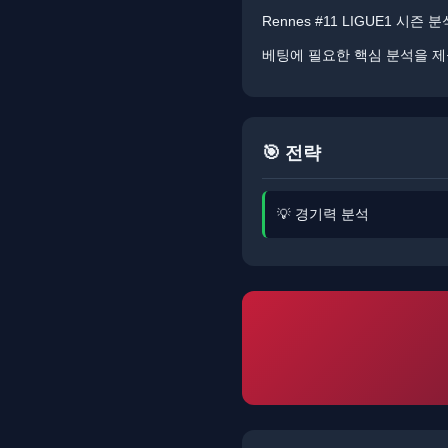
Rennes #11 LIGUE1 시즌 분
베팅에 필요한 핵심 분석을 제
🎯 전략
💡 경기력 분석