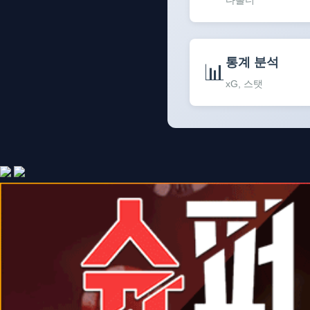
다폴더
통계 분석
📊
xG, 스탯