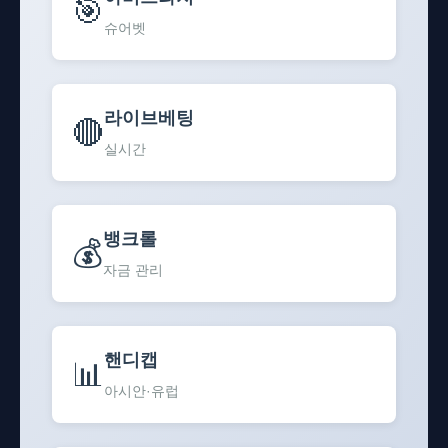
🎯
슈어벳
라이브베팅
🔴
실시간
뱅크롤
💰
자금 관리
핸디캡
📊
아시안·유럽