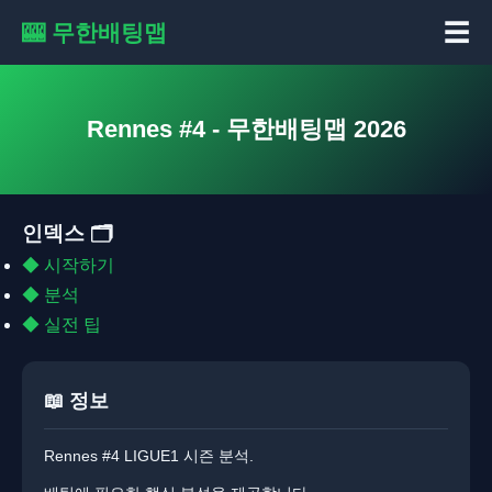
☰
🎰 무한배팅맵
Rennes #4 - 무한배팅맵 2026
인덱스 🗂️
◆
시작하기
◆
분석
◆
실전 팁
📖 정보
Rennes #4 LIGUE1 시즌 분석.