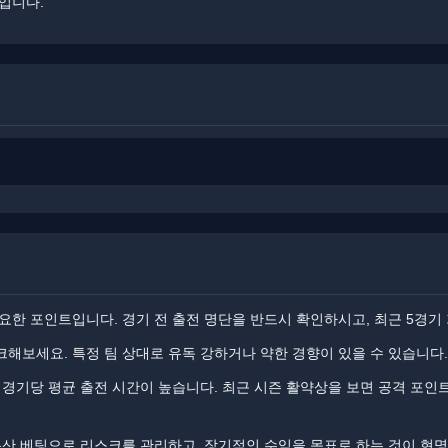
입니다.
요한 포인트입니다. ​경기 전 출전 명단을 반드시 확인하시고, 최근 5경기
해보세요. 특정 팀 상대로 유독 강하거나 약한 경향이 있을 수 있습니다.
 경기당 평균 출전 시간이 높습니다. 최근 시즌 활약상을 보면 공격 포인
분산 베팅으로 리스크를 관리하고, 장기적인 수익을 목표로 하는 것이 현