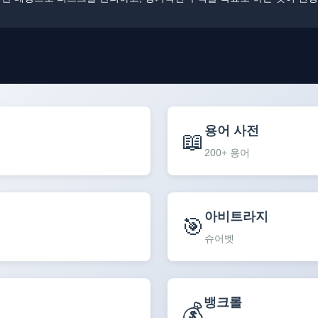
용어 사전
📖
200+ 용어
아비트라지
🎯
슈어벳
뱅크롤
💰