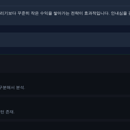
 노리기보다 꾸준히 작은 수익을 쌓아가는 전략이 효과적입니다. 인내심을
 구분해서 분석.
턴 존재.