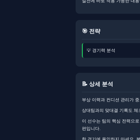
실전에 바로 적용 가능한 내용
🎯 전략
💡 경기력 분석
📝 상세 분석
부상 이력과 컨디션 관리가 중
상대팀과의 맞대결 기록도 체크
이 선수는 팀의 핵심 전력으로
편입니다.
한 경기에 올인하지 마세요. 