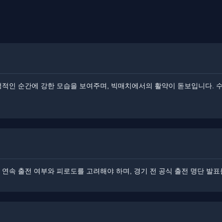
정적인 순간에 강한 모습을 보여주며, 빅매치에서의 활약이 돋보입니다. ​​
연속 출전 여부와 피로도를 고려해야 하며, 경기 전 공식 출전 명단 발표를