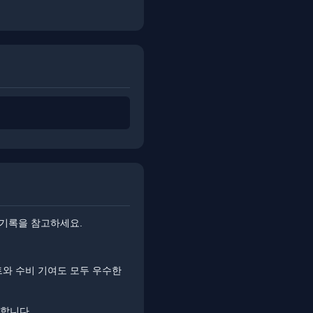
 기록을 참고하세요.
트와 수비 기여도 모두 우수한
명합니다.