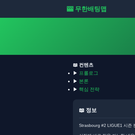
🎰 무한배팅맵
📖 컨텐츠
▶
프롤로그
▶
본론
▶
핵심 전략
📖 정보
Strasbourg #2 LIGUE1 시즌