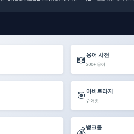
용어 사전
📖
200+ 용어
아비트라지
🎯
슈어벳
뱅크롤
💰