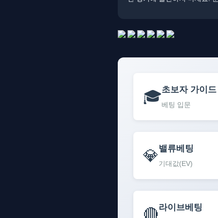
초보자 가이드
🎓
베팅 입문
밸류베팅
💎
기대값(EV)
라이브베팅
🔴