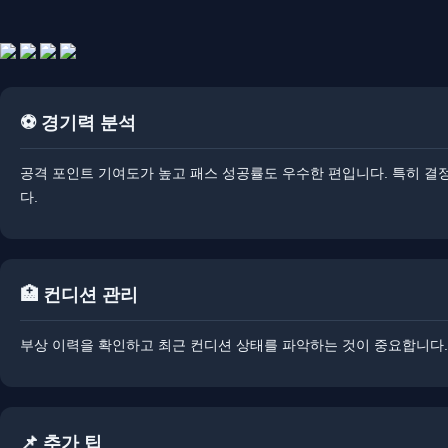
⚽ 경기력 분석
공격 포인트 기여도가 높고 패스 성공률도 우수한 편입니다. 특히 결
다.
🏥 컨디션 관리
부상 이력을 확인하고 최근 컨디션 상태를 파악하는 것이 중요합니다. 
📌 추가 팁