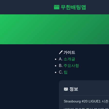
🎰 무한배팅맵
🖊️ 가이드
A.
소개글
B.
주요사항
C.
팁
📖 정보
Strasbourg #20 LIGUE1 시