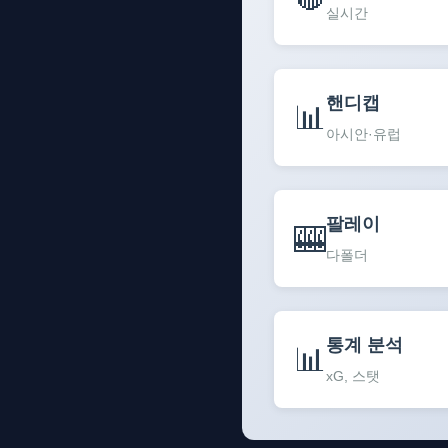
실시간
핸디캡
📊
아시안·유럽
팔레이
🎰
다폴더
통계 분석
📊
xG, 스탯