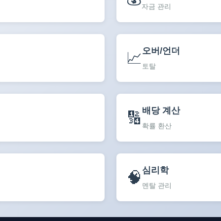
자금 관리
오버/언더
📈
토탈
배당 계산
🔢
확률 환산
심리학
🧠
멘탈 관리