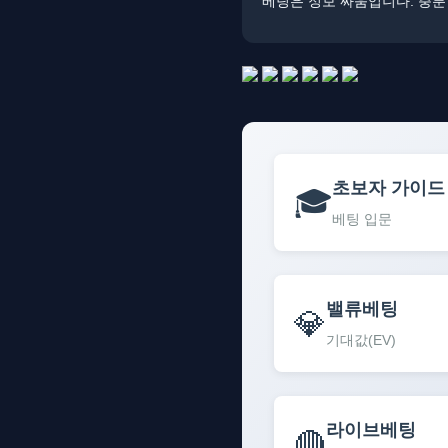
베팅은 정보 싸움입니다. ​​
초보자 가이드
🎓
베팅 입문
밸류베팅
💎
기대값(EV)
라이브베팅
🔴