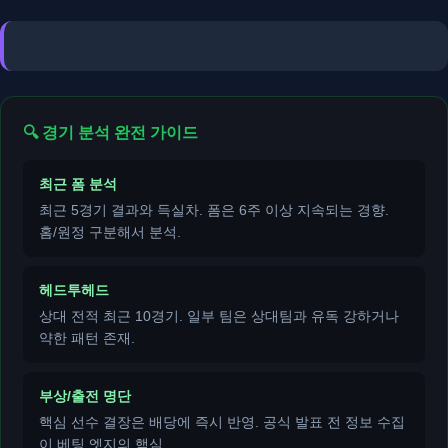
🔍 경기 분석 완전 가이드
최근 폼 분석
최근 5경기 결과와 득실차. 폼은 6주 이상 지속되는 경향.
홈/원정 구분해서 분석.
헤드투헤드
상대 전적 최근 10경기. 일부 팀은 상대팀과 유독 강하거나
약한 패턴 존재.
부상/출전 명단
핵심 선수 결장은 배당에 즉시 반영. 공식 발표 전 정보 수집
이 베팅 엣지의 핵심.