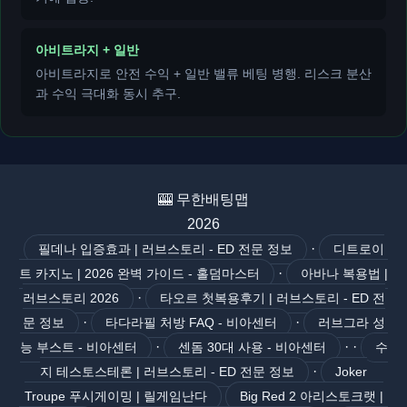
아비트라지 + 일반
아비트라지로 안전 수익 + 일반 밸류 베팅 병행. 리스크 분산
과 수익 극대화 동시 추구.
🎰 무한배팅맵
2026
·
필데나 입증효과 | 러브스토리 - ED 전문 정보
디트로이
·
트 카지노 | 2026 완벽 가이드 - 홀덤마스터
아바나 복용법 |
·
러브스토리 2026
타오르 첫복용후기 | 러브스토리 - ED 전
·
·
문 정보
타다라필 처방 FAQ - 비아센터
러브그라 성
·
· ·
능 부스트 - 비아센터
센돔 30대 사용 - 비아센터
수
·
지 테스토스테론 | 러브스토리 - ED 전문 정보
Joker
Troupe 푸시게이밍 | 릴게임난다
Big Red 2 아리스토크랫 |