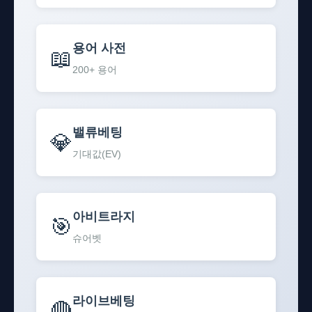
용어 사전
📖
200+ 용어
밸류베팅
💎
기대값(EV)
아비트라지
🎯
슈어벳
라이브베팅
🔴