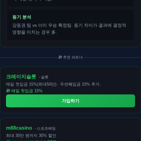
동기 분석
강등권 팀 vs 이미 우승 확정팀. 동기 차이가 결과에 결정적
영향을 미치는 경우 多.
🎁 추천 파트너
크레이지슬롯
- 슬롯
매일 첫입금 15%(최대50만) · 두번째입금 10% 추가.
🎁 매일 첫입금 15%
가입하기
m88casino
- 스포츠베팅
최대 30만 원까지 30% 할인