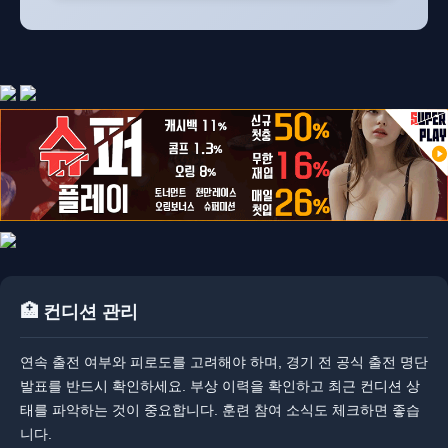
🏥 컨디션 관리
​​연속 출전 여부와 피로도를 고려해야 하며, 경기 전 공식 출전 명단
발표를 반드시 확인하세요. 부상 이력을 확인하고 최근 컨디션 상
태를 파악하는 것이 중요합니다. 훈련 참여 소식도 체크하면 좋습
니다.