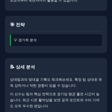
초보자부터 숙련자까지 활용할 수 있습니다.
🎯 전략
💡 경기력 분석
📝 상세 분석
상대팀과의 맞대결 기록도 체크해보세요. 특정 팀 상대로 유
독 강하거나 약한 경향이 있을 수 있습니다.
이 선수는 팀의 핵심 전력으로 경기당 평균 출전 시간이 높
습니다. 최근 시즌 활약상을 보면 공격 포인트와 수비 기여
도 모두 우수한 편입니다.