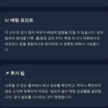
📈 베팅 포인트
이 선수의 경기 참여 여부가 배당에 영향을 미칠 수 있습니다. ​​상대
팀과의 맞대결 기록, 홈/원정 성적 차이, 특정 리그나 대회에서의
퍼포먼스 등을 종합적으로 분석하면 더 정확한 예측이 가능합니
다.
📌 추가 팁
신뢰할 수 있는 출처에서 최신 정보를 확인하고, 루머나 확인되지
않은 소식에 현혹되지 마세요. 정보의 질이 베팅 성공률을 결정합
니다. ​​공식 발표를 기다리는 것이 현명합니다.