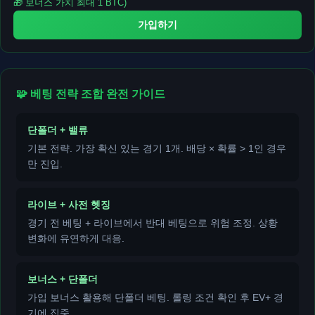
🎁 보너스 가치 최대 1 BTC)
가입하기
🧩 베팅 전략 조합 완전 가이드
단폴더 + 밸류
기본 전략. 가장 확신 있는 경기 1개. 배당 × 확률 > 1인 경우
만 진입.
라이브 + 사전 헷징
경기 전 베팅 + 라이브에서 반대 베팅으로 위험 조정. 상황
변화에 유연하게 대응.
보너스 + 단폴더
가입 보너스 활용해 단폴더 베팅. 롤링 조건 확인 후 EV+ 경
기에 집중.