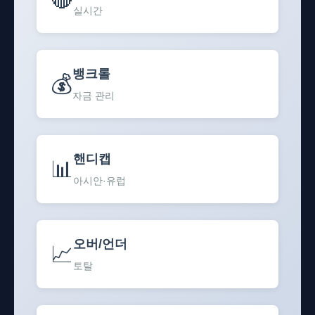
실시간
뱅크롤
💰
자금 관리
핸디캡
📊
아시안·유럽
오버/언더
📈
토탈