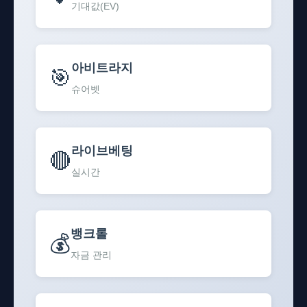
기대값(EV)
아비트라지
🎯
슈어벳
라이브베팅
🔴
실시간
뱅크롤
💰
자금 관리