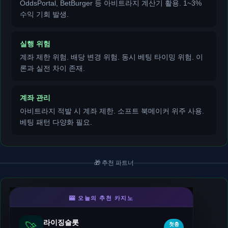
OddsPortal, BetBurger 등 아비트라지 계산기 활용. 1~3%
수익 기회 발생.
실행 위험
계좌 제한 위험. 배당 변경 위험. 동시 베팅 타이밍 위험. 이
론과 실전 차이 존재.
계좌 관리
아비트라지 적발 시 계좌 제한. 소프트 북메이커 위주 사용.
베팅 패턴 다양화 필요.
🎁 추천 파트너
파라오카지노
- 스포츠베팅
🎰 오늘의 추천 카지노
신규가입 후 첫입금 보너스 지급.
🎁 롤링조건 500%
라이징슬롯
🚀
첫충