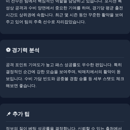
이 선수는 팀에서 핵심적인 역할을 담당하고 있습니다. ​​포지션 특
성상 공격과 수비 양면에서 중요한 기여를 하며, 경기당 평균 출전
시간도 상위권에 속합니다. 최근 몇 시즌 동안 꾸준한 활약을 보여
주고 있어 팀의 주축 선수로 자리잡았습니다.
⚽ 경기력 분석
공격 포인트 기여도가 높고 패스 성공률도 우수한 편입니다. ​​특히
결정적인 순간에 강한 모습을 보여주며, 빅매치에서의 활약이 돋
보입니다. 수비 가담 빈도와 공중볼 경합 승률 등 세부 스탯도 체크
해보면 좋습니다.
📌 추가 팁
정보의 질이 베팅 성공률을 결정합니다. 신뢰할 수 있는 출처에서