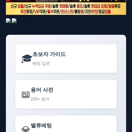
초보자 가이드
🎓
베팅 입문
용어 사전
📖
200+ 용어
밸류베팅
💎