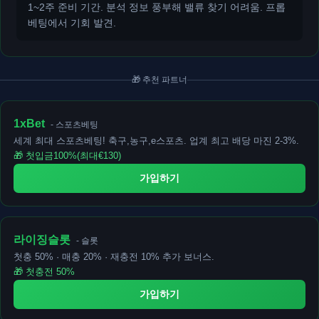
1~2주 준비 기간. 분석 정보 풍부해 밸류 찾기 어려움. 프롭
베팅에서 기회 발견.
🎁 추천 파트너
1xBet
- 스포츠베팅
세계 최대 스포츠베팅! 축구,농구,e스포츠. 업계 최고 배당 마진 2-3%.
🎁 첫입금100%(최대€130)
가입하기
라이징슬롯
- 슬롯
첫충 50% · 매충 20% · 재충전 10% 추가 보너스.
🎁 첫충전 50%
가입하기