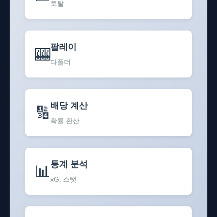
토탈
팔레이
🎰
다폴더
배당 계산
🔢
확률 환산
통계 분석
📊
xG, 스탯