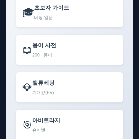
초보자 가이드
🎓
베팅 입문
용어 사전
📖
200+ 용어
밸류베팅
💎
기대값(EV)
아비트라지
🎯
슈어벳