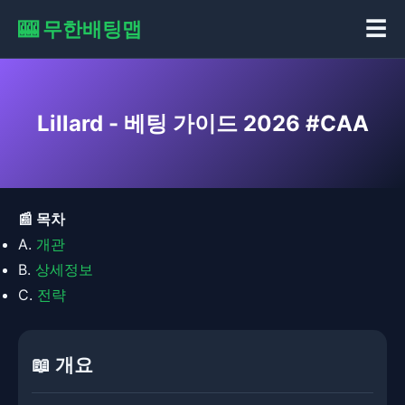
🎰 무한배팅맵
☰
Lillard - 베팅 가이드 2026 #CAA
📰 목차
A.
개관
B.
상세정보
C.
전략
📖 개요