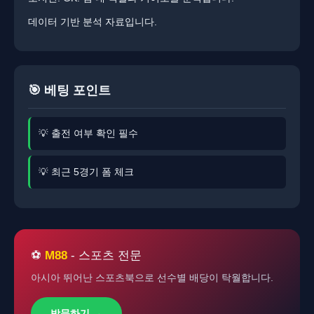
데이터 기반 분석 자료입니다.
🎯 베팅 포인트
💡 출전 여부 확인 필수
💡 최근 5경기 폼 체크
⚽
M88
- 스포츠 전문
아시아 뛰어난 스포츠북으로 선수별 배당이 탁월합니다.
방문하기 →