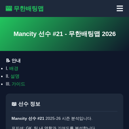
☰
🎰 무한배팅맵
Mancity 선수 #21 - 무한배팅맵 2026
📝 안내
I.
배경
II.
설명
III.
가이드
📖 선수 정보
Mancity 선수 #21
2025-26 시즌 분석입니다.
포지션: GK. ​​팀 내 역할과 기여도를 분석합니다.