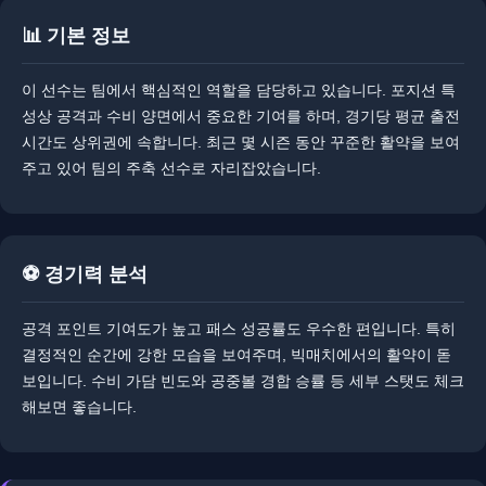
📊 기본 정보
이 선수는 팀에서 핵심적인 역할을 담당하고 있습니다. 포지션 특
성상 공격과 수비 양면에서 중요한 기여를 하며, 경기당 평균 출전
시간도 상위권에 속합니다. ​​최근 몇 시즌 동안 꾸준한 활약을 보여
주고 있어 팀의 주축 선수로 자리잡았습니다.
⚽ 경기력 분석
공격 포인트 기여도가 높고 패스 성공률도 우수한 편입니다. ​특히
결정적인 순간에 강한 모습을 보여주며, 빅매치에서의 활약이 돋
보입니다. ​수비 가담 빈도와 공중볼 경합 승률 등 세부 스탯도 체크
해보면 좋습니다.