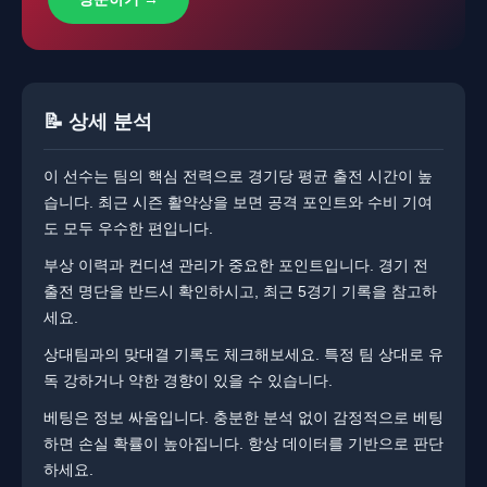
📝 상세 분석
이 선수는 팀의 핵심 전력으로 경기당 평균 출전 시간이 높
습니다. ​최근 시즌 활약상을 보면 공격 포인트와 수비 기여
도 모두 우수한 편입니다.
부상 이력과 컨디션 관리가 중요한 포인트입니다. 경기 전
출전 명단을 반드시 확인하시고, 최근 5경기 기록을 참고하
세요.
상대팀과의 맞대결 기록도 체크해보세요. 특정 팀 상대로 유
독 강하거나 약한 경향이 있을 수 있습니다.
베팅은 정보 싸움입니다. 충분한 분석 없이 감정적으로 베팅
하면 손실 확률이 높아집니다. 항상 데이터를 기반으로 판단
하세요.