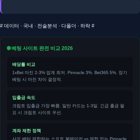
# 데이터 · 국내 · 전술분석 · 다폴더 · 하락 #
🌐 베팅 사이트 완전 비교 2026
배당률 비교
1xBet 마진 2-3% 업계 최저. Pinnacle 3%. Bet365 5%. 장기
베팅 시 마진 차이 결정적.
입출금 속도
크립토 입출금 가장 빠름. 일반 카드는 1-3일. 긴급 출금 필
요 시 크립토 사이트 우선.
계좌 제한 정책
샤프 베터 제한하는 소프트 북메이커 vs 제한 없는 Pinnacle.