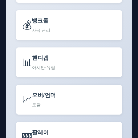
뱅크롤
💰
자금 관리
핸디캡
📊
아시안·유럽
오버/언더
📈
토탈
팔레이
🎰