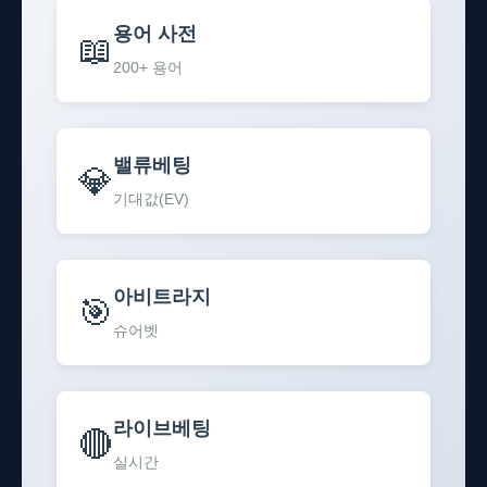
용어 사전
📖
200+ 용어
밸류베팅
💎
기대값(EV)
아비트라지
🎯
슈어벳
라이브베팅
🔴
실시간