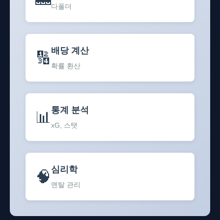
다폴더
배당 계산
🔢
확률 환산
통계 분석
📊
xG, 스탯
심리학
🧠
멘탈 관리