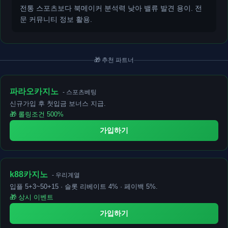
전통 스포츠보다 북메이커 분석력 낮아 밸류 발견 용이. 전
문 커뮤니티 정보 활용.
🎁 추천 파트너
파라오카지노
- 스포츠베팅
신규가입 후 첫입금 보너스 지급.
🎁 롤링조건 500%
가입하기
k88카지노
- 우리계열
입플 5+3~50+15 · 슬롯 리베이트 4% · 페이백 5%.
🎁 상시 이벤트
가입하기