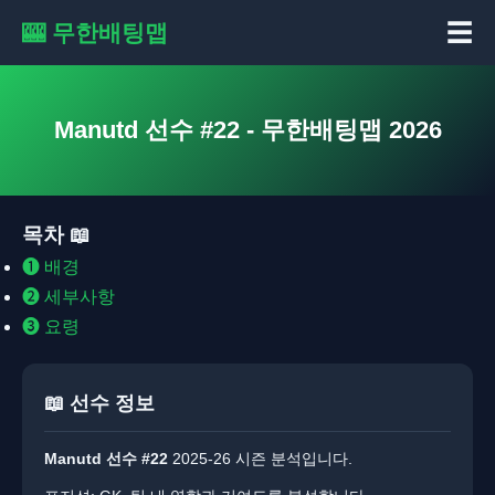
☰
🎰 무한배팅맵
Manutd 선수 #22 - 무한배팅맵 2026
목차 📖
➊
배경
➋
세부사항
➌
요령
📖 선수 정보
Manutd 선수 #22
2025-26 시즌 분석입니다.