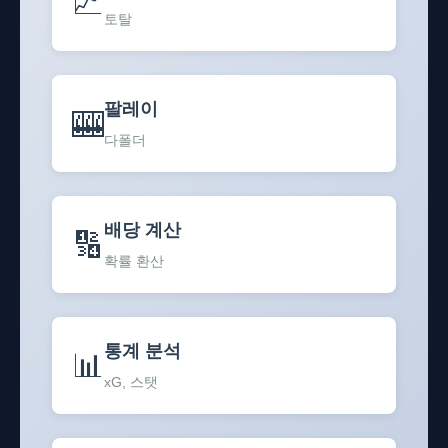
📈
토탈
팔레이
🎰
다폴더
배당 계산
🔢
확률 환산
통계 분석
📊
xG, 스탯