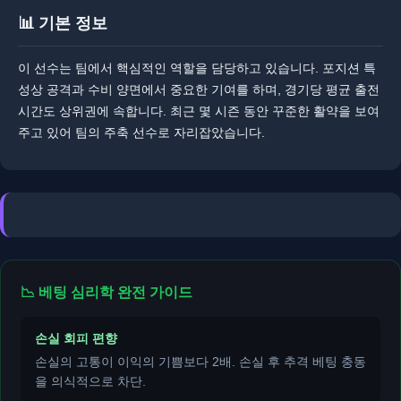
📊 기본 정보
이 선수는 팀에서 핵심적인 역할을 담당하고 있습니다. ​포지션 특
성상 공격과 수비 양면에서 중요한 기여를 하며, 경기당 평균 출전
시간도 상위권에 속합니다. ​​최근 몇 시즌 동안 꾸준한 활약을 보여
주고 있어 팀의 주축 선수로 자리잡았습니다.
📉 베팅 심리학 완전 가이드
손실 회피 편향
손실의 고통이 이익의 기쁨보다 2배. 손실 후 추격 베팅 충동
을 의식적으로 차단.