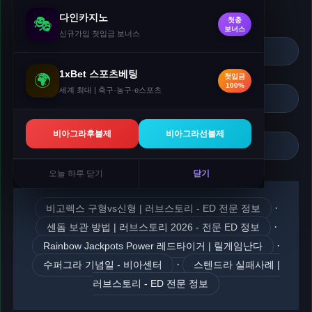
🎁 매일 첫입금 15%
다인카지노
🎭
첫충
·
보너스
신규가입 첫입금 보너스
Congo Cash 프라그마틱 | 릴게임난다
1xBet 스포츠베팅
·
🌍
첫입금
100%
세계 최대 | 축구·농구·e스포츠
Strategy Tip 17 | 카지노 가이드 | 카지노월드
·
비아그라후불제
비아그라선불제
Strategy Tip 161 | 카지노 가이드 | 카지노월드
오늘 하루 닫기
닫기
·
비고렉스 구형vs신형 | 러브스토리 - ED 전문 정보
·
센돔 보관 방법 | 러브스토리 2026 - 전문 ED 정보
·
Rainbow Jackpots Power 레드타이거 | 릴게임난다
·
수퍼그라 기념일 - 비아센터
스텐드라 실패사례 |
러브스토리 - ED 전문 정보