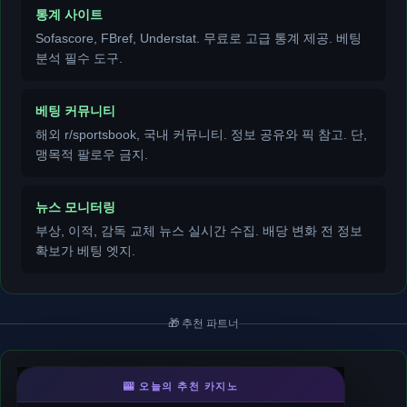
통계 사이트
Sofascore, FBref, Understat. 무료로 고급 통계 제공. 베팅
분석 필수 도구.
베팅 커뮤니티
해외 r/sportsbook, 국내 커뮤니티. 정보 공유와 픽 참고. 단,
맹목적 팔로우 금지.
뉴스 모니터링
부상, 이적, 감독 교체 뉴스 실시간 수집. 배당 변화 전 정보
확보가 베팅 엣지.
🎁 추천 파트너
크레이지슬롯
- 슬롯
🎰 오늘의 추천 카지노
매일 첫입금 15%(최대50만) · 두번째입금 10% 추가.