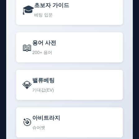
초보자 가이드
🎓
베팅 입문
용어 사전
📖
200+ 용어
밸류베팅
💎
기대값(EV)
아비트라지
🎯
슈어벳