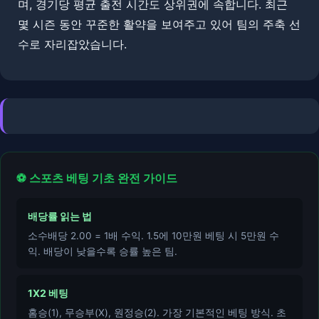
며, 경기당 평균 출전 시간도 상위권에 속합니다. ​​최근
몇 시즌 동안 꾸준한 활약을 보여주고 있어 팀의 주축 선
수로 자리잡았습니다.
⚽ 스포츠 베팅 기초 완전 가이드
배당률 읽는 법
소수배당 2.00 = 1배 수익. 1.5에 10만원 베팅 시 5만원 수
익. 배당이 낮을수록 승률 높은 팀.
1X2 베팅
홈승(1), 무승부(X), 원정승(2). 가장 기본적인 베팅 방식. 초