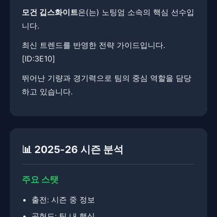
모건 깁스화이트
은(는) 노팅엄 소속의 핵심 선수입
니다.
최신 트렌드를 반영한 전략 가이드입니다. ​
[ID:3E10]
뛰어난 기량과 경기력으로 팀의 중심 역할을 담당
하고 있습니다.
📊 2025-26 시즌 분석
주요 스탯
출전: 시즌 중 정보
공헌도: 팀 내 핵심