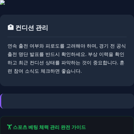
🏥 컨디션 관리
연속 출전 여부와 피로도를 고려해야 하며, 경기 전 공식
출전 명단 발표를 반드시 확인하세요. 부상 이력을 확인
하고 최근 컨디션 상태를 파악하는 것이 중요합니다. ​훈
련 참여 소식도 체크하면 좋습니다.
🏋️ 스포츠 베팅 체력 관리 완전 가이드