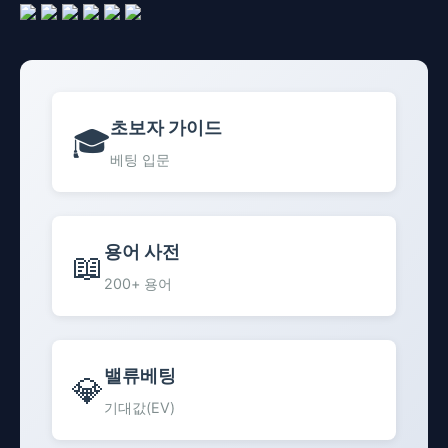
초보자 가이드
🎓
베팅 입문
용어 사전
📖
200+ 용어
밸류베팅
💎
기대값(EV)