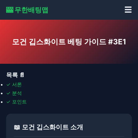
🎰 무한배팅맵
☰
모건 깁스화이트 베팅 가이드 #3E1
목록 📄
✓
서론
✓
분석
✓
포인트
📖 모건 깁스화이트 소개