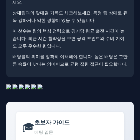
세요.
상대팀과의 맞대결 기록도 체크해보세요. ​특정 팀 상대로 유
독 강하거나 약한 경향이 있을 수 있습니다.
이 선수는 팀의 핵심 전력으로 경기당 평균 출전 시간이 높
습니다. ​최근 시즌 활약상을 보면 공격 포인트와 수비 기여
도 모두 우수한 편입니다.
배당률의 의미를 정확히 이해해야 합니다. ​높은 배당은 그만
큼 승률이 낮다는 의미이므로 균형 잡힌 접근이 필요합니다.
초보자 가이드
🎓
베팅 입문