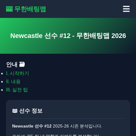
☰
🎰 무한배팅맵
Newcastle 선수 #12 - 무한배팅맵 2026
안내 🗃️
I.
시작하기
II.
내용
III.
실전 팁
📖 선수 정보
Newcastle 선수 #12
2025-26 시즌 분석입니다.