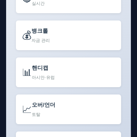
실시간
뱅크롤
💰
자금 관리
핸디캡
📊
아시안·유럽
오버/언더
📈
토탈