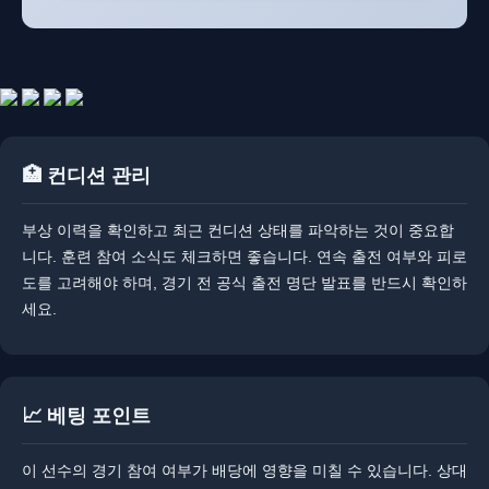
🏥 컨디션 관리
부상 이력을 확인하고 최근 컨디션 상태를 파악하는 것이 중요합
니다. ​​훈련 참여 소식도 체크하면 좋습니다. 연속 출전 여부와 피로
도를 고려해야 하며, 경기 전 공식 출전 명단 발표를 반드시 확인하
세요.
📈 베팅 포인트
이 선수의 경기 참여 여부가 배당에 영향을 미칠 수 있습니다. ​상대