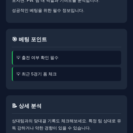
포지션: FW. ​​팀 내 역할과 기여도를 분석합니다.
성공적인 베팅을 위한 필수 정보입니다.
🎯 베팅 포인트
💡 출전 여부 확인 필수
💡 최근 5경기 폼 체크
📝 상세 분석
상대팀과의 맞대결 기록도 체크해보세요. 특정 팀 상대로 유
독 강하거나 약한 경향이 있을 수 있습니다.