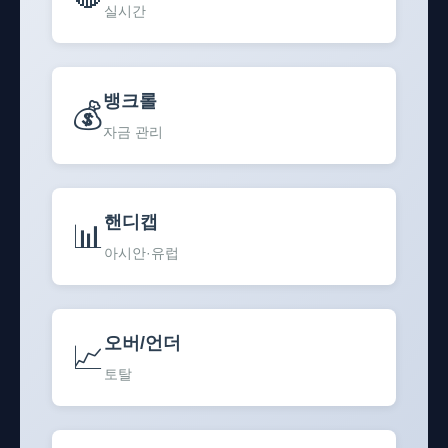
실시간
뱅크롤
💰
자금 관리
핸디캡
📊
아시안·유럽
오버/언더
📈
토탈