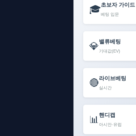
초보자 가이드
🎓
베팅 입문
밸류베팅
💎
기대값(EV)
라이브베팅
🔴
실시간
핸디캡
📊
아시안·유럽