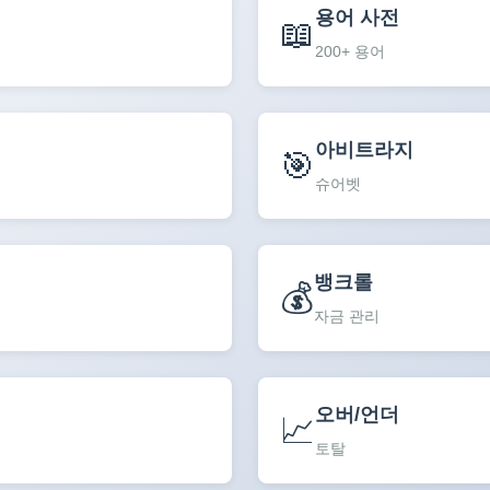
용어 사전
📖
200+ 용어
아비트라지
🎯
슈어벳
뱅크롤
💰
자금 관리
오버/언더
📈
토탈