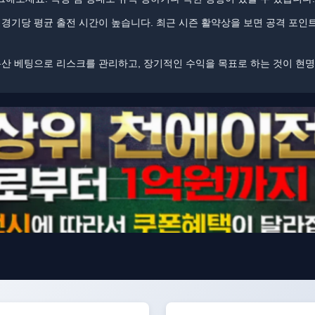
 경기당 평균 출전 시간이 높습니다. ​최근 시즌 활약상을 보면 공격 포인
분산 베팅으로 리스크를 관리하고, 장기적인 수익을 목표로 하는 것이 현