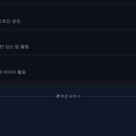
으로만 권장.
턴 있는 팀 활용.
균 데이터 활용.
🎁 추천 파트너