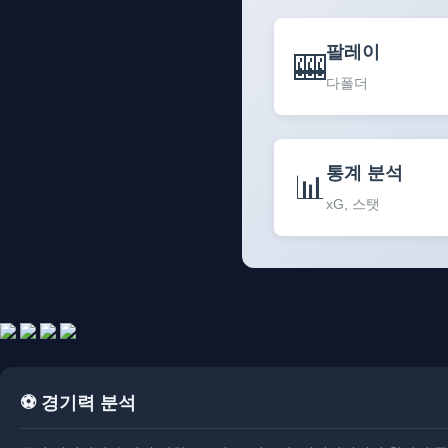
팔레이
🎰
다폴더
통계 분석
📊
xG, 스탯
⚽ 경기력 분석