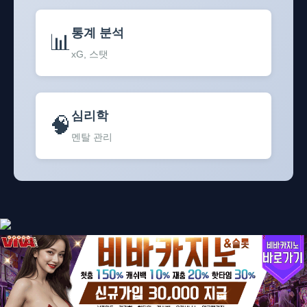
통계 분석
📊
xG, 스탯
심리학
🧠
멘탈 관리