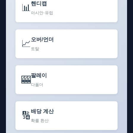
핸디캡
📊
아시안·유럽
오버/언더
📈
토탈
팔레이
🎰
다폴더
배당 계산
🔢
확률 환산