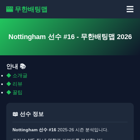
☰
🎰 무한배팅맵
Nottingham 선수 #16 - 무한배팅맵 2026
안내 📚
◆
소개글
◆
리뷰
◆
꿀팁
📖 선수 정보
Nottingham 선수 #16
2025-26 시즌 분석입니다.