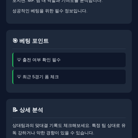
포지션: MF. ​​팀 내 역할과 기여도를 분석합니다.
성공적인 베팅을 위한 필수 정보입니다.
🎯 베팅 포인트
💡 출전 여부 확인 필수
💡 최근 5경기 폼 체크
📝 상세 분석
상대팀과의 맞대결 기록도 체크해보세요. 특정 팀 상대로 유
독 강하거나 약한 경향이 있을 수 있습니다.