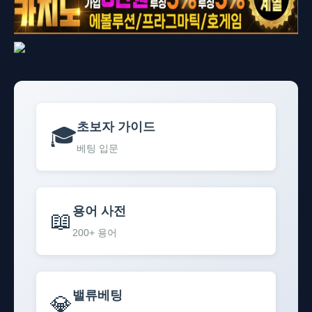
초보자 가이드
🎓
베팅 입문
용어 사전
📖
200+ 용어
밸류베팅
💎