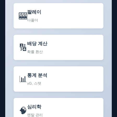
팔레이
🎰
다폴더
배당 계산
🔢
확률 환산
통계 분석
📊
xG, 스탯
심리학
🧠
멘탈 관리