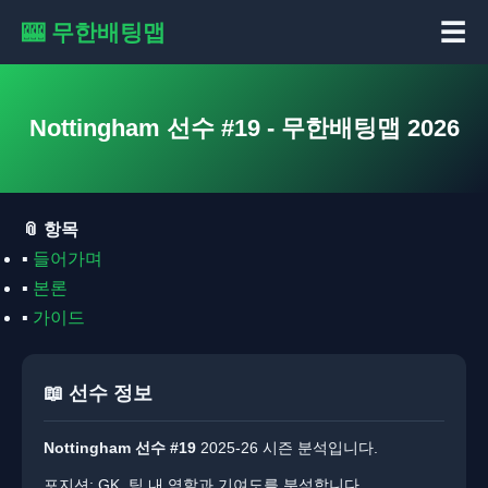
☰
🎰 무한배팅맵
Nottingham 선수 #19 - 무한배팅맵 2026
📎 항목
▪
들어가며
▪
본론
▪
가이드
📖 선수 정보
Nottingham 선수 #19
2025-26 시즌 분석입니다.
포지션: GK. 팀 내 역할과 기여도를 분석합니다.