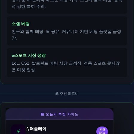
성 강해 특히 주의.
소셜 베팅
친구와 함께 베팅, 픽 공유. 커뮤니티 기반 베팅 플랫폼 급성
장.
e스포츠 시장 성장
LoL, CS2, 발로란트 베팅 시장 급성장. 전통 스포츠 못지않
은 마켓 형성.
🎁 추천 파트너
카심바슬롯
- 슬롯
🎰 오늘의 추천 카지노
첫입금 20% · 매일첫입금 +5% · 10년 무사고.
🎁 첫입금 20%
슈퍼플레이
⚡
신규
·
50%