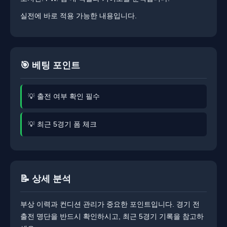
실전에 바로 적용 가능한 내용입니다.
🎯 베팅 포인트
💡 출전 여부 확인 필수
💡 최근 5경기 폼 체크
📝 상세 분석
부상 이력과 컨디션 관리가 중요한 포인트입니다. 경기 전
출전 명단을 반드시 확인하시고, 최근 5경기 기록을 참고하