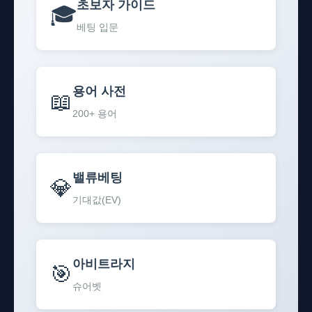
초보자 가이드
🎓
베팅 입문
용어 사전
📖
200+ 용어
밸류베팅
💎
기대값(EV)
아비트라지
🎯
슈어벳