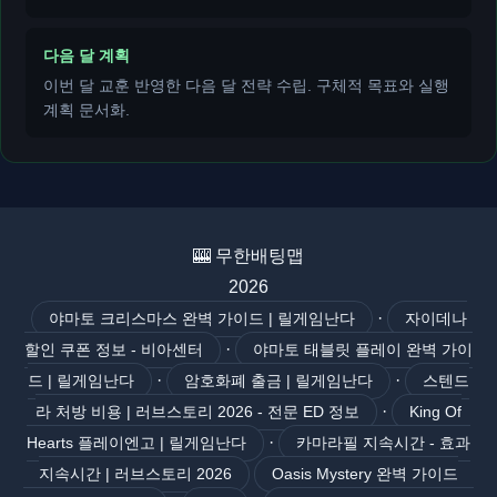
다음 달 계획
이번 달 교훈 반영한 다음 달 전략 수립. 구체적 목표와 실행
계획 문서화.
🎰 무한배팅맵
2026
·
야마토 크리스마스 완벽 가이드 | 릴게임난다
자이데나
·
할인 쿠폰 정보 - 비아센터
야마토 태블릿 플레이 완벽 가이
·
·
드 | 릴게임난다
암호화폐 출금 | 릴게임난다
스텐드
·
라 처방 비용 | 러브스토리 2026 - 전문 ED 정보
King Of
·
Hearts 플레이엔고 | 릴게임난다
카마라필 지속시간 - 효과
지속시간 | 러브스토리 2026
Oasis Mystery 완벽 가이드