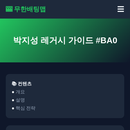
☰
🎰 무한배팅맵
박지성 레거시 가이드 #BA0
📚 컨텐츠
●
개요
●
설명
●
핵심 전략