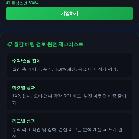
🎁 롤링조건 500%
가입하기
📋 월간 베팅 검토 완전 체크리스트
수익/손실 집계
월간 총 베팅액, 수익, ROI% 계산. 목표 대비 성과 평가.
마켓별 성과
1X2, 핸디, 오버/언더 각각 ROI 비교. 부진 마켓은 비중 줄이
기.
리그별 성과
수익 리그 확인 및 강화. 손실 리그는 분석 개선 or 포기 결
정.