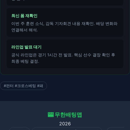
최신 폼 재확인
이번 주 훈련 소식, 감독 기자회견 내용 재확인. 배당 변화와
연결해서 해석.
라인업 발표 대기
공식 라인업은 경기 1시간 전 발표. 핵심 선수 결장 확인 후
최종 베팅 결정.
#펀터 #크로스베팅 #패
🎰 무한배팅맵
2026