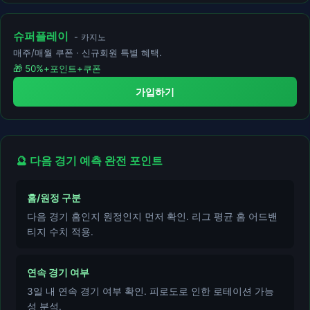
슈퍼플레이
- 카지노
매주/매월 쿠폰 · 신규회원 특별 혜택.
🎁 50%+포인트+쿠폰
가입하기
🔮 다음 경기 예측 완전 포인트
홈/원정 구분
다음 경기 홈인지 원정인지 먼저 확인. 리그 평균 홈 어드밴
티지 수치 적용.
연속 경기 여부
3일 내 연속 경기 여부 확인. 피로도로 인한 로테이션 가능
성 분석.