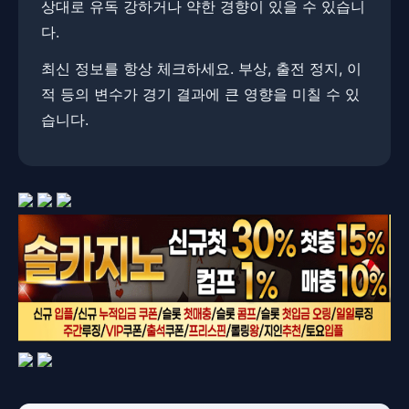
상대로 유독 강하거나 약한 경향이 있을 수 있습니
다.
최신 정보를 항상 체크하세요. ​부상, 출전 정지, 이
적 등의 변수가 경기 결과에 큰 영향을 미칠 수 있
습니다.