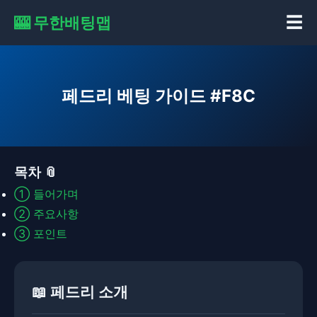
🎰 무한배팅맵
☰
페드리 베팅 가이드 #F8C
목차 📎
①
들어가며
②
주요사항
③
포인트
📖 페드리 소개