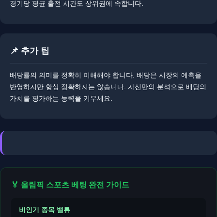
경기당 평균 출전 시간도 상위권에 속합니다.
📌 추가 팁
배당률의 의미를 정확히 이해해야 합니다. ​​배당은 시장의 예측을
반영하지만 항상 정확하지는 않습니다. ​자신만의 분석으로 배당의
가치를 평가하는 능력을 키우세요.
🏅 올림픽 스포츠 베팅 완전 가이드
비인기 종목 밸류