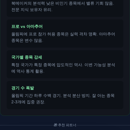
북메이커의 분석력 낮은 비인기 종목에서 밸류 기회 많음.
전문 지식 보유자 유리.
프로 vs 아마추어
올림픽에 프로 참가 허용 종목은 실력 격차 명확. 아마추어
종목은 변수 많음.
국가별 종목 강세
특정 국가가 특정 종목에 압도적인 역사. 이변 가능성 분석
에 역사 통계 활용.
경기 수 폭발
올림픽 기간 하루 수백 경기. 분석 분산 방지. 잘 아는 종목
2-3개에 집중 권장.
🎁 추천 파트너