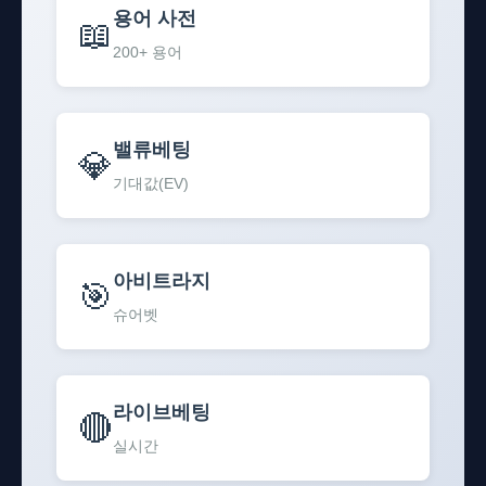
용어 사전
📖
200+ 용어
밸류베팅
💎
기대값(EV)
아비트라지
🎯
슈어벳
라이브베팅
🔴
실시간