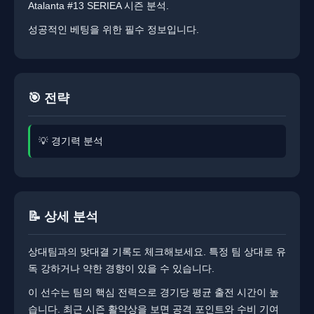
Atalanta #13 SERIEA 시즌 분석.
성공적인 베팅을 위한 필수 정보입니다.
🎯 전략
💡 경기력 분석
📝 상세 분석
상대팀과의 맞대결 기록도 체크해보세요. 특정 팀 상대로 유
독 강하거나 약한 경향이 있을 수 있습니다.
이 선수는 팀의 핵심 전력으로 경기당 평균 출전 시간이 높
습니다. ​최근 시즌 활약상을 보면 공격 포인트와 수비 기여