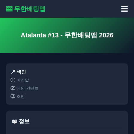
☰
🎰 무한배팅맵
Atalanta #13 - 무한배팅맵 2026
📍 색인
①
머리말
②
메인 컨텐츠
③
조언
📖 정보