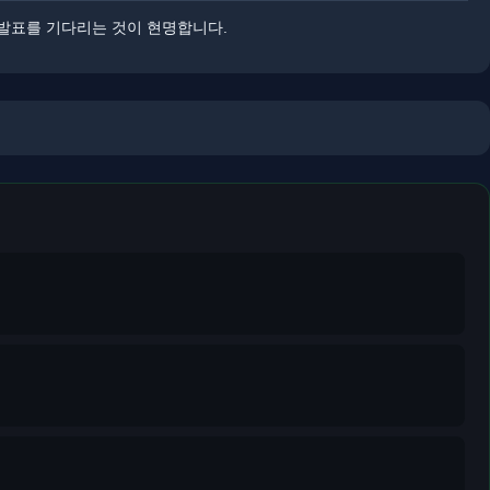
 발표를 기다리는 것이 현명합니다.