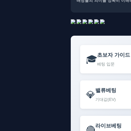
배당률의 의미를 정확히 이해해
초보자 가이드
🎓
베팅 입문
밸류베팅
💎
기대값(EV)
라이브베팅
🔴